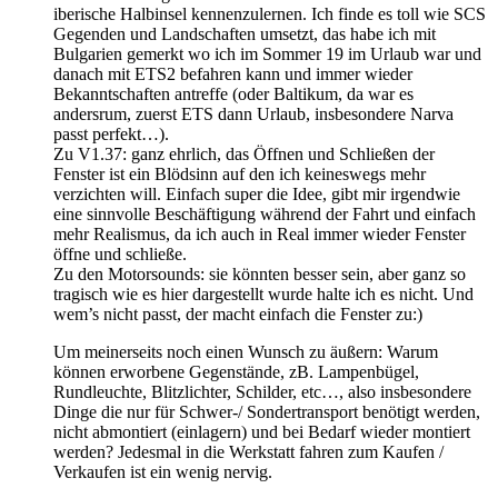
iberische Halbinsel kennenzulernen. Ich finde es toll wie SCS
Gegenden und Landschaften umsetzt, das habe ich mit
Bulgarien gemerkt wo ich im Sommer 19 im Urlaub war und
danach mit ETS2 befahren kann und immer wieder
Bekanntschaften antreffe (oder Baltikum, da war es
andersrum, zuerst ETS dann Urlaub, insbesondere Narva
passt perfekt…).
Zu V1.37: ganz ehrlich, das Öffnen und Schließen der
Fenster ist ein Blödsinn auf den ich keineswegs mehr
verzichten will. Einfach super die Idee, gibt mir irgendwie
eine sinnvolle Beschäftigung während der Fahrt und einfach
mehr Realismus, da ich auch in Real immer wieder Fenster
öffne und schließe.
Zu den Motorsounds: sie könnten besser sein, aber ganz so
tragisch wie es hier dargestellt wurde halte ich es nicht. Und
wem’s nicht passt, der macht einfach die Fenster zu:)
Um meinerseits noch einen Wunsch zu äußern: Warum
können erworbene Gegenstände, zB. Lampenbügel,
Rundleuchte, Blitzlichter, Schilder, etc…, also insbesondere
Dinge die nur für Schwer-/ Sondertransport benötigt werden,
nicht abmontiert (einlagern) und bei Bedarf wieder montiert
werden? Jedesmal in die Werkstatt fahren zum Kaufen /
Verkaufen ist ein wenig nervig.