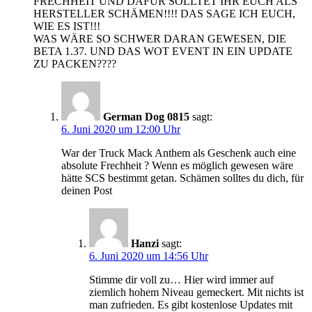
FRECHHEIT UND DAFÜR SOLLTET IHR EUCH ALS
HERSTELLER SCHÄMEN!!!! DAS SAGE ICH EUCH,
WIE ES IST!!!
WAS WÄRE SO SCHWER DARAN GEWESEN, DIE
BETA 1.37. UND DAS WOT EVENT IN EIN UPDATE
ZU PACKEN????
German Dog 0815
sagt:
6. Juni 2020 um 12:00 Uhr
War der Truck Mack Anthem als Geschenk auch eine
absolute Frechheit ? Wenn es möglich gewesen wäre
hätte SCS bestimmt getan. Schämen solltes du dich, für
deinen Post
Hanzi
sagt:
6. Juni 2020 um 14:56 Uhr
Stimme dir voll zu… Hier wird immer auf
ziemlich hohem Niveau gemeckert. Mit nichts ist
man zufrieden. Es gibt kostenlose Updates mit