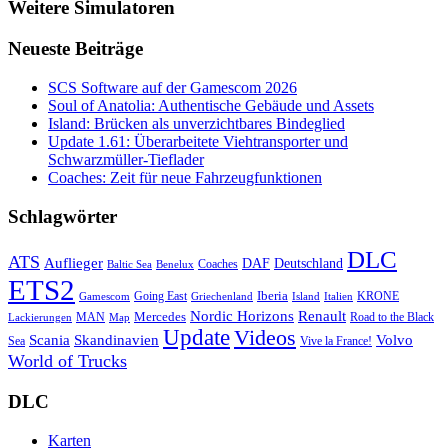
Weitere Simulatoren
Neueste Beiträge
SCS Software auf der Gamescom 2026
Soul of Anatolia: Authentische Gebäude und Assets
Island: Brücken als unverzichtbares Bindeglied
Update 1.61: Überarbeitete Viehtransporter und
Schwarzmüller-Tieflader
Coaches: Zeit für neue Fahrzeugfunktionen
Schlagwörter
DLC
ATS
Auflieger
Deutschland
DAF
Coaches
Baltic Sea
Benelux
ETS2
Iberia
Going East
KRONE
Gamescom
Griechenland
Italien
Island
Nordic Horizons
Renault
Mercedes
MAN
Road to the Black
Lackierungen
Map
Update
Videos
Skandinavien
Volvo
Scania
Sea
Vive la France!
World of Trucks
DLC
Karten