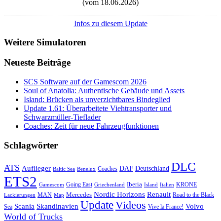
(vom 18.06.2026)
Infos zu diesem Update
Weitere Simulatoren
Neueste Beiträge
SCS Software auf der Gamescom 2026
Soul of Anatolia: Authentische Gebäude und Assets
Island: Brücken als unverzichtbares Bindeglied
Update 1.61: Überarbeitete Viehtransporter und
Schwarzmüller-Tieflader
Coaches: Zeit für neue Fahrzeugfunktionen
Schlagwörter
DLC
ATS
Auflieger
Deutschland
DAF
Coaches
Baltic Sea
Benelux
ETS2
Iberia
Going East
KRONE
Gamescom
Griechenland
Italien
Island
Nordic Horizons
Renault
Mercedes
MAN
Road to the Black
Lackierungen
Map
Update
Videos
Skandinavien
Volvo
Scania
Sea
Vive la France!
World of Trucks