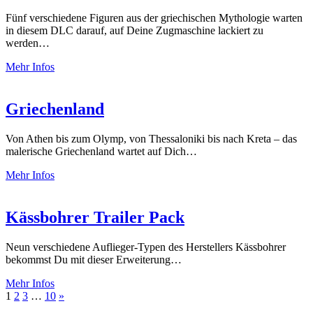
Fünf verschiedene Figuren aus der griechischen Mythologie warten
in diesem DLC darauf, auf Deine Zugmaschine lackiert zu
werden…
Mehr Infos
Griechenland
Von Athen bis zum Olymp, von Thessaloniki bis nach Kreta – das
malerische Griechenland wartet auf Dich…
Mehr Infos
Kässbohrer Trailer Pack
Neun verschiedene Auflieger-Typen des Herstellers Kässbohrer
bekommst Du mit dieser Erweiterung…
Mehr Infos
Seitennummerierung
Nächste
1
2
3
…
10
»
Beiträge