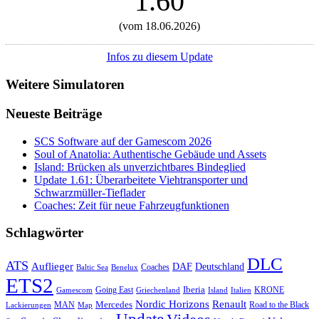
1.60
(vom 18.06.2026)
Infos zu diesem Update
Weitere Simulatoren
Neueste Beiträge
SCS Software auf der Gamescom 2026
Soul of Anatolia: Authentische Gebäude und Assets
Island: Brücken als unverzichtbares Bindeglied
Update 1.61: Überarbeitete Viehtransporter und
Schwarzmüller-Tieflader
Coaches: Zeit für neue Fahrzeugfunktionen
Schlagwörter
DLC
ATS
Auflieger
Deutschland
DAF
Coaches
Baltic Sea
Benelux
ETS2
Iberia
Going East
KRONE
Gamescom
Griechenland
Italien
Island
Nordic Horizons
Renault
Mercedes
MAN
Road to the Black
Lackierungen
Map