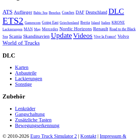
DLC
ATS
Auflieger
Deutschland
DAF
Coaches
Baltic Sea
Benelux
ETS2
Iberia
Going East
KRONE
Gamescom
Griechenland
Italien
Island
Nordic Horizons
Renault
Mercedes
MAN
Road to the Black
Lackierungen
Map
Update
Videos
Skandinavien
Volvo
Scania
Sea
Vive la France!
World of Trucks
DLC
Karten
Anbauteile
Lackierungen
Sonstige
Zubehör
Lenkräder
Gangschaltung
Zusätzliche Tasten
Bewegungserkennung
© 2010-2026
Euro Truck Simulator 2
|
Kontakt
|
Impressum &