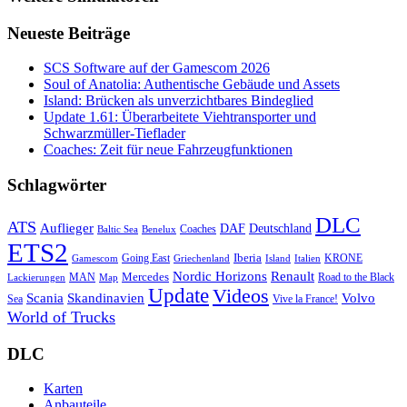
Neueste Beiträge
SCS Software auf der Gamescom 2026
Soul of Anatolia: Authentische Gebäude und Assets
Island: Brücken als unverzichtbares Bindeglied
Update 1.61: Überarbeitete Viehtransporter und
Schwarzmüller-Tieflader
Coaches: Zeit für neue Fahrzeugfunktionen
Schlagwörter
DLC
ATS
Auflieger
Deutschland
DAF
Coaches
Baltic Sea
Benelux
ETS2
Iberia
Going East
KRONE
Gamescom
Griechenland
Italien
Island
Nordic Horizons
Renault
Mercedes
MAN
Road to the Black
Lackierungen
Map
Update
Videos
Skandinavien
Volvo
Scania
Sea
Vive la France!
World of Trucks
DLC
Karten
Anbauteile