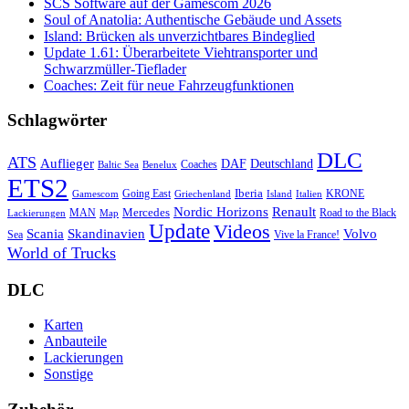
SCS Software auf der Gamescom 2026
Soul of Anatolia: Authentische Gebäude und Assets
Island: Brücken als unverzichtbares Bindeglied
Update 1.61: Überarbeitete Viehtransporter und
Schwarzmüller-Tieflader
Coaches: Zeit für neue Fahrzeugfunktionen
Schlagwörter
DLC
ATS
Auflieger
Deutschland
DAF
Coaches
Baltic Sea
Benelux
ETS2
Iberia
Going East
KRONE
Gamescom
Griechenland
Italien
Island
Nordic Horizons
Renault
Mercedes
MAN
Road to the Black
Lackierungen
Map
Update
Videos
Skandinavien
Volvo
Scania
Sea
Vive la France!
World of Trucks
DLC
Karten
Anbauteile
Lackierungen
Sonstige