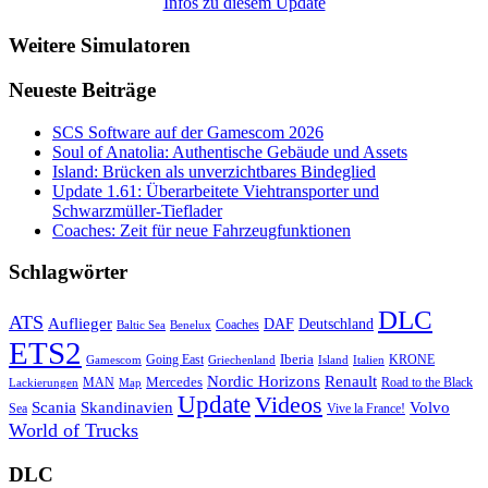
Infos zu diesem Update
Weitere Simulatoren
Neueste Beiträge
SCS Software auf der Gamescom 2026
Soul of Anatolia: Authentische Gebäude und Assets
Island: Brücken als unverzichtbares Bindeglied
Update 1.61: Überarbeitete Viehtransporter und
Schwarzmüller-Tieflader
Coaches: Zeit für neue Fahrzeugfunktionen
Schlagwörter
DLC
ATS
Auflieger
Deutschland
DAF
Coaches
Baltic Sea
Benelux
ETS2
Iberia
Going East
KRONE
Gamescom
Griechenland
Italien
Island
Nordic Horizons
Renault
Mercedes
MAN
Road to the Black
Lackierungen
Map
Update
Videos
Skandinavien
Volvo
Scania
Sea
Vive la France!
World of Trucks
DLC