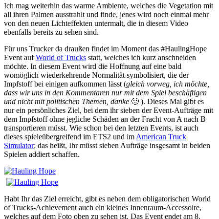
Ich mag weiterhin das warme Ambiente, welches die Vegetation mit
all ihren Palmen ausstrahlt und finde, jenes wird noch einmal mehr
von den neuen Lichteffekten untermalt, die in diesem Video
ebenfalls bereits zu sehen sind.
Für uns Trucker da draußen findet im Moment das #HaulingHope
Event auf
World of Trucks
statt, welches ich kurz anschneiden
möchte. In diesem Event wird die Hoffnung auf eine bald
womöglich wiederkehrende Normalität symbolisiert, die der
Impfstoff bei einigen aufkommen lässt (
gleich vorweg, ich möchte,
dass wir uns in den Kommentaren nur mit dem Spiel beschäftigen
und nicht mit politischen Themen, danke
🙂 ). Dieses Mal gibt es
nur ein persönliches Ziel, bei dem ihr sieben der Event-Aufträge mit
dem Impfstoff ohne jegliche Schäden an der Fracht von A nach B
transportieren müsst. Wie schon bei den letzten Events, ist auch
dieses spieleübergreifend im ETS2 und im
American Truck
Simulator
; das heißt, Ihr müsst sieben Aufträge insgesamt in beiden
Spielen addiert schaffen.
Habt Ihr das Ziel erreicht, gibt es neben dem obligatorischen World
of Trucks-Achievement auch ein kleines Innenraum-Accessoire,
welches auf dem Foto oben zu sehen ist. Das Event endet am 8.