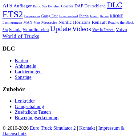
DLC
ATS
Auflieger
Deutschland
DAF
Coaches
Baltic Sea
Benelux
ETS2
Iberia
Going East
KRONE
Gamescom
Griechenland
Italien
Island
Nordic Horizons
Renault
Mercedes
MAN
Road to the Black
Lackierungen
Map
Update
Videos
Skandinavien
Volvo
Scania
Sea
Vive la France!
World of Trucks
DLC
Karten
Anbauteile
Lackierungen
Sonstige
Zubehör
Lenkräder
Gangschaltung
Zusätzliche Tasten
Bewegungserkennung
© 2010-2026
Euro Truck Simulator 2
|
Kontakt
|
Impressum &
Datenschutz