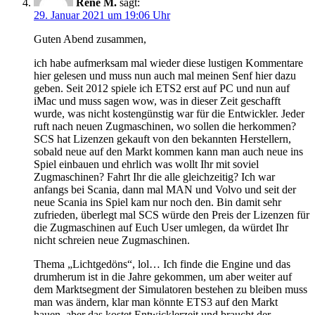
René M.
sagt:
29. Januar 2021 um 19:06 Uhr
Guten Abend zusammen,
ich habe aufmerksam mal wieder diese lustigen Kommentare
hier gelesen und muss nun auch mal meinen Senf hier dazu
geben. Seit 2012 spiele ich ETS2 erst auf PC und nun auf
iMac und muss sagen wow, was in dieser Zeit geschafft
wurde, was nicht kostengünstig war für die Entwickler. Jeder
ruft nach neuen Zugmaschinen, wo sollen die herkommen?
SCS hat Lizenzen gekauft von den bekannten Herstellern,
sobald neue auf den Markt kommen kann man auch neue ins
Spiel einbauen und ehrlich was wollt Ihr mit soviel
Zugmaschinen? Fahrt Ihr die alle gleichzeitig? Ich war
anfangs bei Scania, dann mal MAN und Volvo und seit der
neue Scania ins Spiel kam nur noch den. Bin damit sehr
zufrieden, überlegt mal SCS würde den Preis der Lizenzen für
die Zugmaschinen auf Euch User umlegen, da würdet Ihr
nicht schreien neue Zugmaschinen.
Thema „Lichtgedöns“, lol… Ich finde die Engine und das
drumherum ist in die Jahre gekommen, um aber weiter auf
dem Marktsegment der Simulatoren bestehen zu bleiben muss
man was ändern, klar man könnte ETS3 auf den Markt
hauen, aber das kostet Entwicklerzeit und braucht der