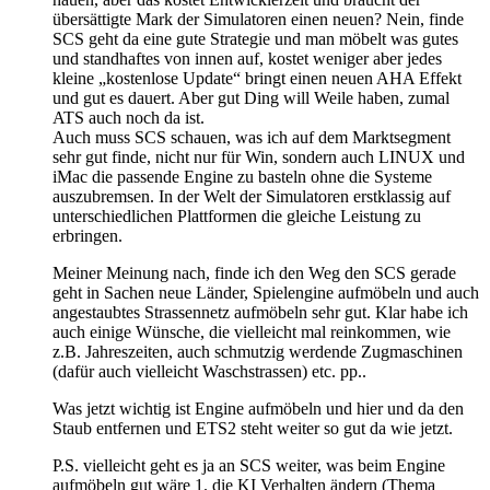
übersättigte Mark der Simulatoren einen neuen? Nein, finde
SCS geht da eine gute Strategie und man möbelt was gutes
und standhaftes von innen auf, kostet weniger aber jedes
kleine „kostenlose Update“ bringt einen neuen AHA Effekt
und gut es dauert. Aber gut Ding will Weile haben, zumal
ATS auch noch da ist.
Auch muss SCS schauen, was ich auf dem Marktsegment
sehr gut finde, nicht nur für Win, sondern auch LINUX und
iMac die passende Engine zu basteln ohne die Systeme
auszubremsen. In der Welt der Simulatoren erstklassig auf
unterschiedlichen Plattformen die gleiche Leistung zu
erbringen.
Meiner Meinung nach, finde ich den Weg den SCS gerade
geht in Sachen neue Länder, Spielengine aufmöbeln und auch
angestaubtes Strassennetz aufmöbeln sehr gut. Klar habe ich
auch einige Wünsche, die vielleicht mal reinkommen, wie
z.B. Jahreszeiten, auch schmutzig werdende Zugmaschinen
(dafür auch vielleicht Waschstrassen) etc. pp..
Was jetzt wichtig ist Engine aufmöbeln und hier und da den
Staub entfernen und ETS2 steht weiter so gut da wie jetzt.
P.S. vielleicht geht es ja an SCS weiter, was beim Engine
aufmöbeln gut wäre 1. die KI Verhalten ändern (Thema