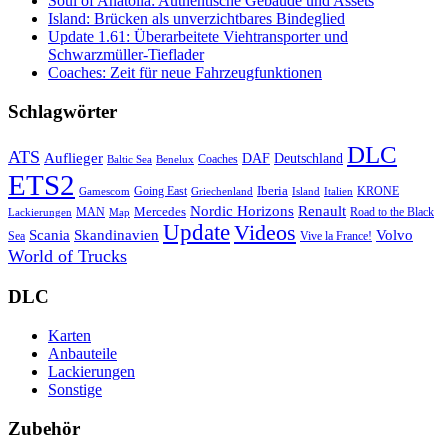
Soul of Anatolia: Authentische Gebäude und Assets
Island: Brücken als unverzichtbares Bindeglied
Update 1.61: Überarbeitete Viehtransporter und
Schwarzmüller-Tieflader
Coaches: Zeit für neue Fahrzeugfunktionen
Schlagwörter
DLC
ATS
Auflieger
Deutschland
DAF
Coaches
Baltic Sea
Benelux
ETS2
Iberia
Going East
KRONE
Gamescom
Griechenland
Italien
Island
Nordic Horizons
Renault
Mercedes
MAN
Road to the Black
Lackierungen
Map
Update
Videos
Skandinavien
Volvo
Scania
Sea
Vive la France!
World of Trucks
DLC
Karten
Anbauteile
Lackierungen
Sonstige
Zubehör