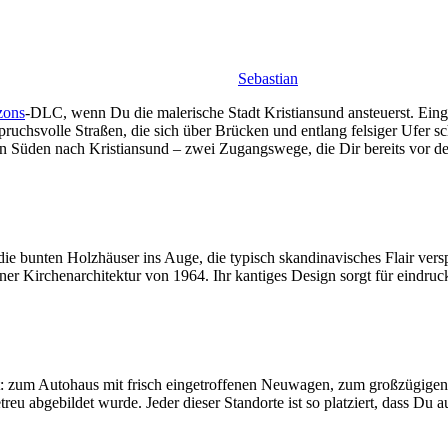
Sebastian
zons
-DLC, wenn Du die malerische Stadt Kristiansund ansteuerst. Einge
pruchsvolle Straßen, die sich über Brücken und entlang felsiger Ufer 
 Süden nach Kristiansund – zwei Zugangswege, die Dir bereits vor d
 die bunten Holzhäuser ins Auge, die typisch skandinavisches Flair v
ner Kirchenarchitektur von 1964. Ihr kantiges Design sorgt für eindru
t: zum Autohaus mit frisch eingetroffenen Neuwagen, zum großzügigen 
etreu abgebildet wurde. Jeder dieser Standorte ist so platziert, dass 