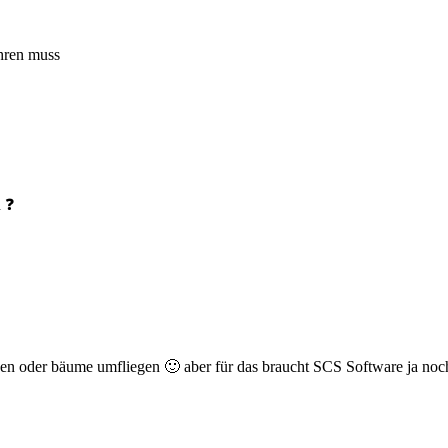
hren muss
d ❓
iegen oder bäume umfliegen 🙂 aber für das braucht SCS Software ja noc