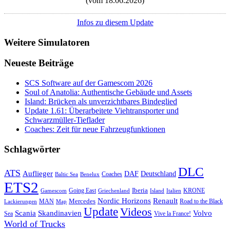
(vom 18.06.2026)
Infos zu diesem Update
Weitere Simulatoren
Neueste Beiträge
SCS Software auf der Gamescom 2026
Soul of Anatolia: Authentische Gebäude und Assets
Island: Brücken als unverzichtbares Bindeglied
Update 1.61: Überarbeitete Viehtransporter und
Schwarzmüller-Tieflader
Coaches: Zeit für neue Fahrzeugfunktionen
Schlagwörter
DLC
ATS
Auflieger
Deutschland
DAF
Coaches
Baltic Sea
Benelux
ETS2
Iberia
Going East
KRONE
Gamescom
Griechenland
Italien
Island
Nordic Horizons
Renault
Mercedes
MAN
Road to the Black
Lackierungen
Map
Update
Videos
Skandinavien
Volvo
Scania
Sea
Vive la France!
World of Trucks