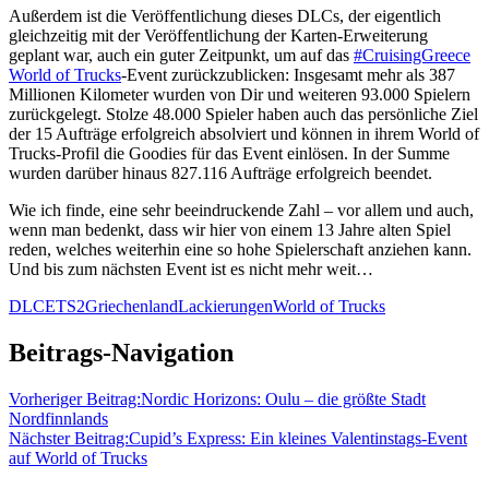
Außerdem ist die Veröffentlichung dieses DLCs, der eigentlich
gleichzeitig mit der Veröffentlichung der Karten-Erweiterung
geplant war, auch ein guter Zeitpunkt, um auf das
#CruisingGreece
World of Trucks
-Event zurückzublicken: Insgesamt mehr als 387
Millionen Kilometer wurden von Dir und weiteren 93.000 Spielern
zurückgelegt. Stolze 48.000 Spieler haben auch das persönliche Ziel
der 15 Aufträge erfolgreich absolviert und können in ihrem World of
Trucks-Profil die Goodies für das Event einlösen. In der Summe
wurden darüber hinaus 827.116 Aufträge erfolgreich beendet.
Wie ich finde, eine sehr beeindruckende Zahl – vor allem und auch,
wenn man bedenkt, dass wir hier von einem 13 Jahre alten Spiel
reden, welches weiterhin eine so hohe Spielerschaft anziehen kann.
Und bis zum nächsten Event ist es nicht mehr weit…
DLC
ETS2
Griechenland
Lackierungen
World of Trucks
Beitrags-Navigation
Vorheriger Beitrag:
Nordic Horizons: Oulu – die größte Stadt
Nordfinnlands
Nächster Beitrag:
Cupid’s Express: Ein kleines Valentinstags-Event
auf World of Trucks