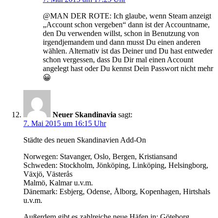
@MAN DER ROTE: Ich glaube, wenn Steam anzeigt
„Account schon vergeben“ dann ist der Accountname,
den Du verwenden willst, schon in Benutzung von
irgendjemandem und dann musst Du einen anderen
wählen. Alternativ ist das Deiner und Du hast entweder
schon vergessen, dass Du Dir mal einen Account
angelegt hast oder Du kennst Dein Passwort nicht mehr
😀
Neuer Skandinavia
sagt:
7. Mai 2015 um 16:15 Uhr
Städte des neuen Skandinavien Add-On
Norwegen: Stavanger, Oslo, Bergen, Kristiansand
Schweden: Stockholm, Jönköping, Linköping, Helsingborg,
Växjö, Västerås
Malmö, Kalmar u.v.m.
Dänemark: Esbjerg, Odense, Ålborg, Kopenhagen, Hirtshals
u.v.m.
Außerdem gibt es zahlreiche neue Häfen in: Göteborg,