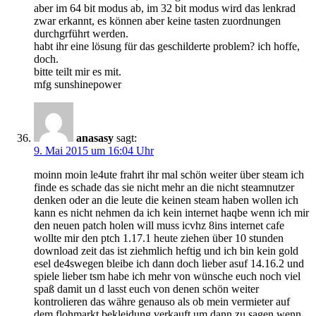
aber im 64 bit modus ab, im 32 bit modus wird das lenkrad
zwar erkannt, es können aber keine tasten zuordnungen
durchgrführt werden.
habt ihr eine lösung für das geschilderte problem? ich hoffe,
doch.
bitte teilt mir es mit.
mfg sunshinepower
anasasy
sagt:
9. Mai 2015 um 16:04 Uhr
moinn moin le4ute frahrt ihr mal schön weiter über steam ich
finde es schade das sie nicht mehr an die nicht steamnutzer
denken oder an die leute die keinen steam haben wollen ich
kann es nicht nehmen da ich kein internet haqbe wenn ich mir
den neuen patch holen will muss icvhz 8ins internet cafe
wollte mir den ptch 1.17.1 heute ziehen über 10 stunden
download zeit das ist ziehmlich heftig und ich bin kein gold
esel de4swegen bleibe ich dann doch lieber asuf 14.16.2 und
spiele lieber tsm habe ich mehr von wünsche euch noch viel
spaß damit un d lasst euch von denen schön weiter
kontrolieren das währe genauso als ob mein vermieter auf
dem flohmarkt bekleidung verkauft um dann zu sagen wenn