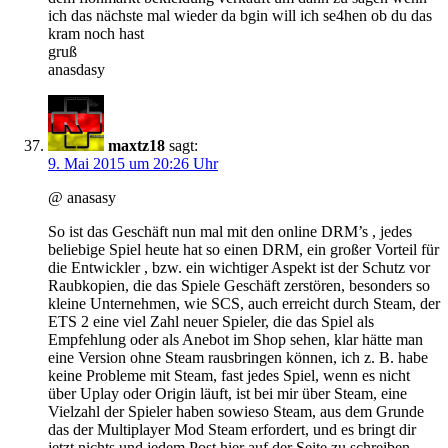
ich das nächste mal wieder da bgin will ich se4hen ob du das
kram noch hast
gruß
anasdasy
maxtz18
sagt:
9. Mai 2015 um 20:26 Uhr
@ anasasy
So ist das Geschäft nun mal mit den online DRM’s , jedes
beliebige Spiel heute hat so einen DRM, ein großer Vorteil für
die Entwickler , bzw. ein wichtiger Aspekt ist der Schutz vor
Raubkopien, die das Spiele Geschäft zerstören, besonders so
kleine Unternehmen, wie SCS, auch erreicht durch Steam, der
ETS 2 eine viel Zahl neuer Spieler, die das Spiel als
Empfehlung oder als Anebot im Shop sehen, klar hätte man
eine Version ohne Steam rausbringen können, ich z. B. habe
keine Probleme mit Steam, fast jedes Spiel, wenn es nicht
über Uplay oder Origin läuft, ist bei mir über Steam, eine
Vielzahl der Spieler haben sowieso Steam, aus dem Grunde
das der Multiplayer Mod Steam erfordert, und es bringt dir
jetzt nichts und jedem Post hier auf der Seite zu schreiben,