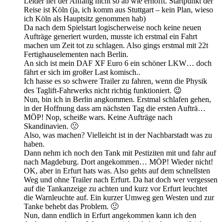
Leider lief der Anfang nicht so ab wie erhofft. Startpunkt der
Reise ist Köln (ja, ich komm aus Stuttgart – kein Plan, wieso
ich Köln als Hauptsitz genommen hab)
Da nach dem Spielstart logischerweise noch keine neuen
Aufträge generiert wurden, musste ich erstmal ein Fahrt
machen um Zeit tot zu schlagen. Also gings erstmal mit 22t
Fertighauselementen nach Berlin.
An sich ist mein DAF XF Euro 6 ein schöner LKW… doch
fährt er sich im großer Last komisch..
Ich hasse es so schwere Trailer zu fahren, wenn die Physik
des Taglift-Fahrwerks nicht richtig funktioniert. 😉
Nun, bin ich in Berlin angkommen. Erstmal schlafen gehen,
in der Hoffnung dass am nächsten Tag die ersten Aufträ…
MÖP! Nop, scheiße wars. Keine Aufträge nach
Skandinavien. 🙁
Also, was machen? Vielleicht ist in der Nachbarstadt was zu
haben.
Dann nehm ich noch den Tank mit Pestiziten mit und fahr auf
nach Magdeburg. Dort angekommen… MÖP! Wieder nicht!
OK, aber in Erfurt hats was. Also gehts auf dem schnellsten
Weg und ohne Trailer nach Erfurt. Da hat doch wer vergessen
auf die Tankanzeige zu achten und kurz vor Erfurt leuchtet
die Warnleuchte auf. Ein kurzer Umweg gen Westen und zur
Tanke behebt das Problem. 🙂
Nun, dann endlich in Erfurt angekommen kann ich den