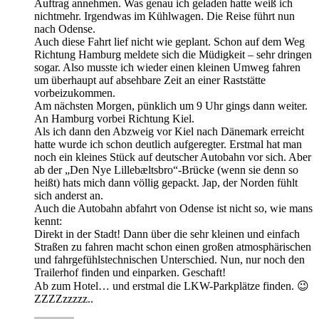
Auftrag annehmen. Was genau ich geladen hatte weiß ich
nichtmehr. Irgendwas im Kühlwagen. Die Reise führt nun
nach Odense.
Auch diese Fahrt lief nicht wie geplant. Schon auf dem Weg
Richtung Hamburg meldete sich die Müdigkeit – sehr dringen
sogar. Also musste ich wieder einen kleinen Umweg fahren
um überhaupt auf absehbare Zeit an einer Raststätte
vorbeizukommen.
Am nächsten Morgen, pünklich um 9 Uhr gings dann weiter.
An Hamburg vorbei Richtung Kiel.
Als ich dann den Abzweig vor Kiel nach Dänemark erreicht
hatte wurde ich schon deutlich aufgeregter. Erstmal hat man
noch ein kleines Stück auf deutscher Autobahn vor sich. Aber
ab der „Den Nye Lillebæltsbro“-Brücke (wenn sie denn so
heißt) hats mich dann völlig gepackt. Jap, der Norden fühlt
sich anderst an.
Auch die Autobahn abfahrt von Odense ist nicht so, wie mans
kennt:
Direkt in der Stadt! Dann über die sehr kleinen und einfach
Straßen zu fahren macht schon einen großen atmosphärischen
und fahrgefühlstechnischen Unterschied. Nun, nur noch den
Trailerhof finden und einparken. Geschaft!
Ab zum Hotel… und erstmal die LKW-Parkplätze finden. 😉
ZZZZzzzzz..