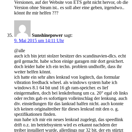
Versionen, auf der Website von ETS geht nicht hervor, ob die
Version ohne Steam ist.. es soll aber eine geben, irgendwo..
könnt ihr mir helfen ???
Sunshinepower
sagt:
9. Mai 2015 um 14:11 Uhr
@alle
auch ich bin jetzt stolzer besitzer des scandinavien-dlcs. echt
geil gemacht. habe schon einige garagen mir dort gesichert.
doch leider habe ich ein techn. problem undhoffe, dass ihr
weiter helfen könnt.
ich hatte ein sehr altes lenkrad von logitech, das formular
vibration feedback wheel. als windows system habe ich
windows 8.1 64 bit und 16 gb ram-speicher. es lief
einigermaßen, doch bei lenkdrehung um ca. 20° egal ob links
oder rechts gab es sofortigen volleinschlag der lenkung. auch
div. einstellungen für das lankrad halfen nicht. auch konnte
ich keinen originaltreiber für dieses lenkrad mit den o. g.
spezifikationen finden.
nun habe ich mir ein neues lenkrad zugelegt, das speedlink
drift o.z. im betriebsystem wird es erkannt nachdem der
treiber installiert wurde, allerdings nur 32 bit. der ets stürtzt