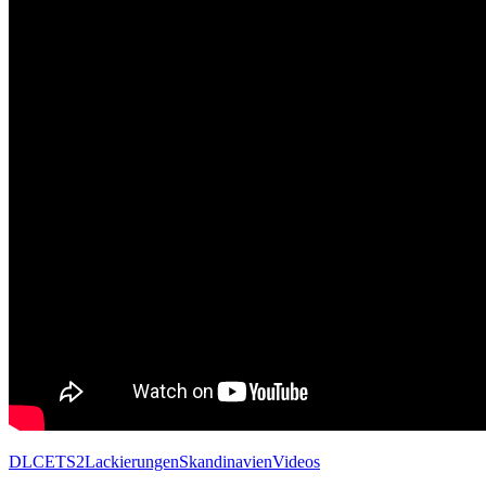
DLC
ETS2
Lackierungen
Skandinavien
Videos