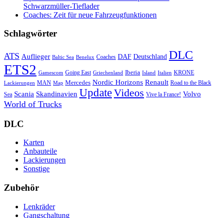
Schwarzmüller-Tieflader
Coaches: Zeit für neue Fahrzeugfunktionen
Schlagwörter
DLC
ATS
Auflieger
Deutschland
DAF
Coaches
Baltic Sea
Benelux
ETS2
Iberia
Going East
KRONE
Gamescom
Griechenland
Italien
Island
Nordic Horizons
Renault
Mercedes
MAN
Road to the Black
Lackierungen
Map
Update
Videos
Skandinavien
Volvo
Scania
Sea
Vive la France!
World of Trucks
DLC
Karten
Anbauteile
Lackierungen
Sonstige
Zubehör
Lenkräder
Gangschaltung