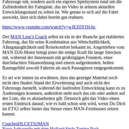
Fahrzeuge mit, sondern auch ein eigenes Spielsystem rund um die
Zufriedenheit der Fahrgäste, das im Video in seinem aktuellen
Entwicklungsstand zu sehen ist. Wie genau es sich auf die Fahrt
auswirkt, lässt sich dabei bereits gut erahnen.
https://www.youtube.com/watch?v=wJEZ0YDI-hc
Der
MAN Lion’s Coach
selbst ist ein in der Branche gut etabliertes
Fahrzeug, das für seine Kombination aus Wirtschaftlichkeit,
Alltagstauglichkeit und Reisekomfort bekannt ist. Angetrieben vom
MAN D26-Motor bringt jener die nötige Kraft für lange Strecken
mit, während der Innenraum mit großzügigen Fenstern, einer
durchdachten Sitzanordnung und einem aufgeräumten, hellen
Raumgefühl sowohl Fahrern als auch Passagieren entgegenkommt.
Es sei wie immer zu erwähnen, dass das gezeigte Material noch
nicht den finalen Stand der Erweiterung und auch nicht des
Fahrzeugs darstellt, während der laufenden Entwicklung kann es zu
Änderungen kommen, außerdem steht noch das ein oder andere auf
der Liste, die es abzuarbeiten gilt. Dennoch gibt das Video einen
ersten Eindruck darauf, wie es bald schon sein wird, wenn Du Dich
im ETS2 selber hinter das Steuer eines MAN-Fernbusses setzen
kannst.
Coaches
DLC
ETS2
MAN
Vorheriger
Neue Anbauteile mit dem Holland Style Tuning Pack