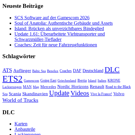
Neueste Beiträge
SCS Software auf der Gamescom 2026
Soul of Anatolia: Authentische Gebäude und Assets
Island: Brücken als unverzichtbares Bindeglied
Update 1.61: Überarbeitete Viehtransporter und
Schwarzmüller-Tieflader
Coaches: Zeit für neue Fahrzeugfunktionen
Schlagwörter
DLC
ATS
Auflieger
Deutschland
DAF
Coaches
Baltic Sea
Benelux
ETS2
Iberia
Going East
KRONE
Gamescom
Griechenland
Italien
Island
Nordic Horizons
Renault
Mercedes
MAN
Road to the Black
Lackierungen
Map
Update
Videos
Skandinavien
Volvo
Scania
Sea
Vive la France!
World of Trucks
DLC
Karten
Anbauteile
Lackierungen