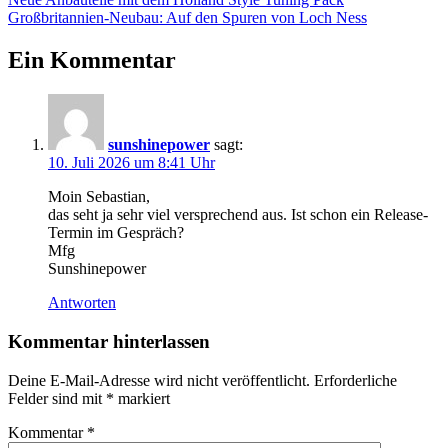
Beitrags-
Beitrag:
Nächster
Großbritannien-Neubau: Auf den Spuren von Loch Ness
Navigation
Beitrag:
Ein Kommentar
sunshinepower
sagt:
10. Juli 2026 um 8:41 Uhr
Moin Sebastian,
das seht ja sehr viel versprechend aus. Ist schon ein Release-
Termin im Gespräch?
Mfg
Sunshinepower
Antworten
Kommentar hinterlassen
Deine E-Mail-Adresse wird nicht veröffentlicht.
Erforderliche
Felder sind mit
*
markiert
Kommentar
*