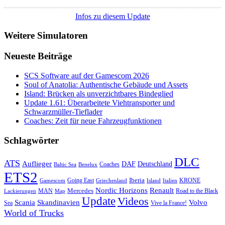
Infos zu diesem Update
Weitere Simulatoren
Neueste Beiträge
SCS Software auf der Gamescom 2026
Soul of Anatolia: Authentische Gebäude und Assets
Island: Brücken als unverzichtbares Bindeglied
Update 1.61: Überarbeitete Viehtransporter und
Schwarzmüller-Tieflader
Coaches: Zeit für neue Fahrzeugfunktionen
Schlagwörter
DLC
ATS
Auflieger
Deutschland
DAF
Coaches
Baltic Sea
Benelux
ETS2
Iberia
Going East
KRONE
Gamescom
Griechenland
Italien
Island
Nordic Horizons
Renault
Mercedes
MAN
Road to the Black
Lackierungen
Map
Update
Videos
Skandinavien
Volvo
Scania
Sea
Vive la France!
World of Trucks