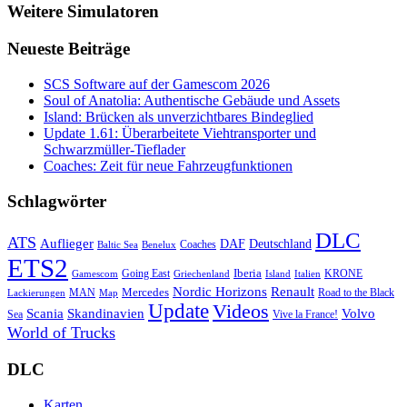
Weitere Simulatoren
Neueste Beiträge
SCS Software auf der Gamescom 2026
Soul of Anatolia: Authentische Gebäude und Assets
Island: Brücken als unverzichtbares Bindeglied
Update 1.61: Überarbeitete Viehtransporter und
Schwarzmüller-Tieflader
Coaches: Zeit für neue Fahrzeugfunktionen
Schlagwörter
DLC
ATS
Auflieger
Deutschland
DAF
Coaches
Baltic Sea
Benelux
ETS2
Iberia
Going East
KRONE
Gamescom
Griechenland
Italien
Island
Nordic Horizons
Renault
Mercedes
MAN
Road to the Black
Lackierungen
Map
Update
Videos
Skandinavien
Volvo
Scania
Sea
Vive la France!
World of Trucks
DLC
Karten