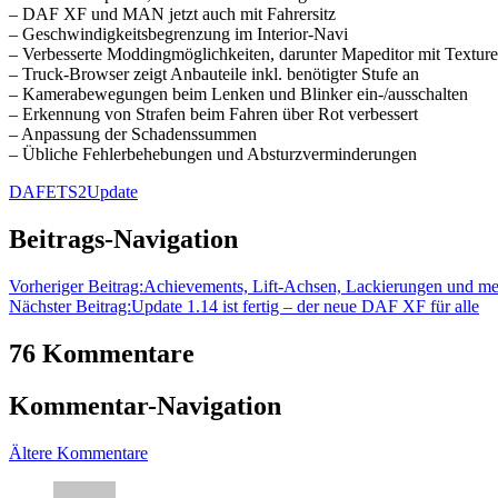
– DAF XF und MAN jetzt auch mit Fahrersitz
– Geschwindigkeitsbegrenzung im Interior-Navi
– Verbesserte Moddingmöglichkeiten, darunter Mapeditor mit Textur
– Truck-Browser zeigt Anbauteile inkl. benötigter Stufe an
– Kamerabewegungen beim Lenken und Blinker ein-/ausschalten
– Erkennung von Strafen beim Fahren über Rot verbessert
– Anpassung der Schadenssummen
– Übliche Fehlerbehebungen und Absturzverminderungen
DAF
ETS2
Update
Beitrags-Navigation
Vorheriger Beitrag:
Achievements, Lift-Achsen, Lackierungen und m
Nächster Beitrag:
Update 1.14 ist fertig – der neue DAF XF für alle
76 Kommentare
Kommentar-Navigation
Ältere Kommentare