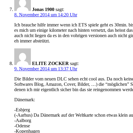
Jonas 1900
sagt:
8. November 2014 um 14:20 Uhr
Ich brauche hilfe immer wenn ich ETS spiele geht es 30min. bi
es mich um einige kilometer nach hinten versetzt, das heisst 
auch nicht liegen da es in den vohrigen versionen auch nicht g
eh immer abstrützt.
ELITE ZOCKER
sagt:
9. November 2014 um 13:37 Uhr
Die Bilder vom neuen DLC sehen echt cool aus. Da noch keine 
Softwares Blog, Amazon, Cover, Bilder, …) die “möglichen” St
denen ich mir eigentlich sicher bin das sie reingenommen werden
Dänemark:
-Esbjerg
(-Aarhus) Da Dänemark auf der Weltkarte schon etwas klein au
-Aalborg
-Odense
-Kopenhagen