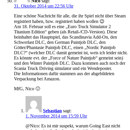
Nico
sagt:
31. Oktober 2014 um 22:56 Uhr
Eine schöne Nachricht für alle, die ihr Spiel nicht über Steam
registriert haben, bzw. registriert haben wollen 😉
Am 18. Februar soll es eine „Euro Truck Simulator 2
Titanium Edition“ geben (als Retail-/CD-Version). Diese
beinhaltet das Hauptspiel, das Scandinavia Add-On, den
Schwerlast DLC, den German Paintjob DLC, den
Götter/Phantasie Paintjob DLC, einen „Nordic Paintjob
DLC?“ (welcher DLC damit gemeint ist, weis ich leider nicht.
Es könnte evt. der „Force of Nature Paintjob“ gemeint sein)
und den Winter Paintjob DLC. Dazu kommen auch noch der
Scania Truck Driving simulator und ein Wendeposter.
Die Informationen dafür stammen aus der abgebildeten
Verpackung bei Amazon.
MfG, Nico 🙂
Sebastian
sagt:
1. November 2014 um 15:59 Uhr
@Nico: Es ist mir suspekt, warum Going East nicht