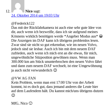
Nico
sagt:
24. Oktober 2014 um 19:03 Uhr
@Frederick122
Das mit der Rückfahrkamera ist auch eine sehr gute Idee von
dir, auch wenn ich bezweifle, dass ich sie aufgrund meines
Könnens wirklich benötigen werde *Angeber Modus aus* 😀
Die Anzeigen im DAF kann ich übrigens problemlos lesen.
Zwar sind sie nicht so gut erkennbar, wie im neuen Volvo,
jedoch sind sie lesbar. Auch ich bin mit dem neuem DAF
zufrieden, auch wenn ich mich erst an die etwas, für mich,
ungewöhnliche Sitzposition gewöhnen muss. Wenn man
300.000 km am Stück ununterbrochen den neuen Volvo fährt
und dann zum neuem DAF wechselt, ist eine Umgewöhnung
ja auch nicht verwunderlich 😉
@VW AG FAN
Kein Problem, wenn man erst 17:00 Uhr von der Arbeit
kommt, ist es doch gut, dass jemand anderes die Leute hier
auf dem Laufendem hält. Du kannst mich/uns übrigens dutzen
😉
MfG, Nico 🙂