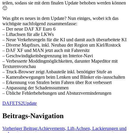
teilen, sodass sie mit dem finalen Update behoben werden können
🙂
Was gibt es neues in dem Update? Nun einiges, wobei ich das
wichtigste nachfolgend zusammenfasse:
– Der neue DAF XF Euro 6
– Liftachsen für alle LKWs
– Neue Verkehrsregeln für die KI und damit auch überarbeitete KI
– Diverse Mapfixes, inkl. Neubau der Region um Kiel/Rostock
– DAF XF und MAN jetzt auch mit Fahrersitz
– Geschwindigkeitsbegrenzung im Interior-Navi
– Verbesserte Moddingmöglichkeiten, darunter Mapeditor mit
Texturenvorschau
– Truck-Browser zeigt Anbauteile inkl. benötigter Stufe an
– Kamerabewegungen beim Lenken und Blinker ein-/ausschalten
– Erkennung von Strafen beim Fahren über Rot verbessert
– Anpassung der Schadenssummen
– Übliche Fehlerbehebungen und Absturzverminderungen
DAF
ETS2
Update
Beitrags-Navigation
Vorheriger Beitrag:
Achievements, Lift-Achsen, Lackierungen und