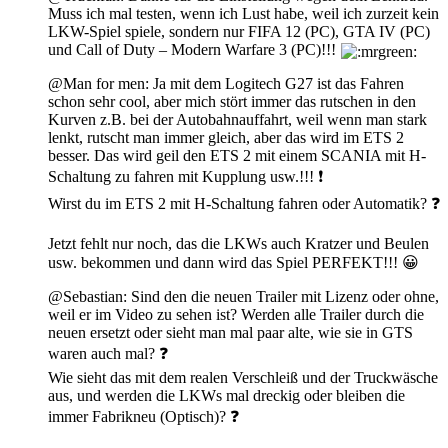
Muss ich mal testen, wenn ich Lust habe, weil ich zurzeit kein
LKW-Spiel spiele, sondern nur FIFA 12 (PC), GTA IV (PC)
und Call of Duty – Modern Warfare 3 (PC)!!!
@Man for men: Ja mit dem Logitech G27 ist das Fahren
schon sehr cool, aber mich stört immer das rutschen in den
Kurven z.B. bei der Autobahnauffahrt, weil wenn man stark
lenkt, rutscht man immer gleich, aber das wird im ETS 2
besser. Das wird geil den ETS 2 mit einem SCANIA mit H-
Schaltung zu fahren mit Kupplung usw.!!! ❗
Wirst du im ETS 2 mit H-Schaltung fahren oder Automatik? ❓
Jetzt fehlt nur noch, das die LKWs auch Kratzer und Beulen
usw. bekommen und dann wird das Spiel PERFEKT!!! 😀
@Sebastian: Sind den die neuen Trailer mit Lizenz oder ohne,
weil er im Video zu sehen ist? Werden alle Trailer durch die
neuen ersetzt oder sieht man mal paar alte, wie sie in GTS
waren auch mal? ❓
Wie sieht das mit dem realen Verschleiß und der Truckwäsche
aus, und werden die LKWs mal dreckig oder bleiben die
immer Fabrikneu (Optisch)? ❓