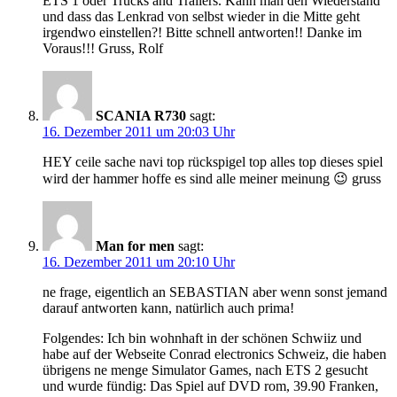
ETS 1 oder Trucks and Trailers. Kann man den Wiederstand
und dass das Lenkrad von selbst wieder in die Mitte geht
irgendwo einstellen?! Bitte schnell antworten!! Danke im
Voraus!!! Gruss, Rolf
SCANIA R730
sagt:
16. Dezember 2011 um 20:03 Uhr
HEY ceile sache navi top rückspigel top alles top dieses spiel
wird der hammer hoffe es sind alle meiner meinung 😉 gruss
Man for men
sagt:
16. Dezember 2011 um 20:10 Uhr
ne frage, eigentlich an SEBASTIAN aber wenn sonst jemand
darauf antworten kann, natürlich auch prima!
Folgendes: Ich bin wohnhaft in der schönen Schwiiz und
habe auf der Webseite Conrad electronics Schweiz, die haben
übrigens ne menge Simulator Games, nach ETS 2 gesucht
und wurde fündig: Das Spiel auf DVD rom, 39.90 Franken,