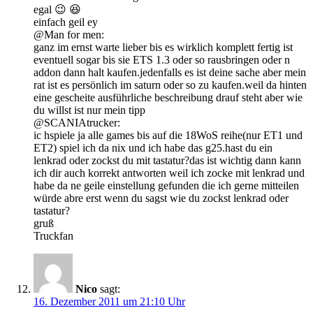
egal 😉 😆
einfach geil ey
@Man for men:
ganz im ernst warte lieber bis es wirklich komplett fertig ist
eventuell sogar bis sie ETS 1.3 oder so rausbringen oder n
addon dann halt kaufen.jedenfalls es ist deine sache aber mein
rat ist es persönlich im saturn oder so zu kaufen.weil da hinten
eine gescheite ausführliche beschreibung drauf steht aber wie
du willst ist nur mein tipp
@SCANIAtrucker:
ic hspiele ja alle games bis auf die 18WoS reihe(nur ET1 und
ET2) spiel ich da nix und ich habe das g25.hast du ein
lenkrad oder zockst du mit tastatur?das ist wichtig dann kann
ich dir auch korrekt antworten weil ich zocke mit lenkrad und
habe da ne geile einstellung gefunden die ich gerne mitteilen
würde abre erst wenn du sagst wie du zockst lenkrad oder
tastatur?
gruß
Truckfan
Nico
sagt:
16. Dezember 2011 um 21:10 Uhr