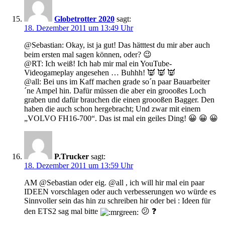
Globetrotter 2020
sagt:
18. Dezember 2011 um 13:49 Uhr
@Sebastian: Okay, ist ja gut! Das hätttest du mir aber auch
beim ersten mal sagen können, oder? 😉
@RT: Ich weiß! Ich hab mir mal ein YouTube-
Videogameplay angesehen … Buhhh! 👿 👿 👿
@all: Bei uns im Kaff machen grade so´n paar Bauarbeiter
´ne Ampel hin. Dafür müssen die aber ein groooßes Loch
graben und dafür brauchen die einen groooßen Bagger. Den
haben die auch schon hergebracht; Und zwar mit einem
„VOLVO FH16-700“. Das ist mal ein geiles Ding! 😀 😀 😀
P.Trucker
sagt:
18. Dezember 2011 um 13:59 Uhr
AM @Sebastian oder eig. @all , ich will hir mal ein paar
IDEEN vorschlagen oder auch verbesserungen wo würde es
Sinnvoller sein das hin zu schreiben hir oder bei : Ideen für
den ETS2 sag mal bitte
😕 ❓