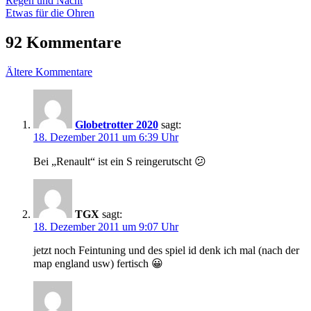
Beitrags-
Regen und Nacht
Beitrag:
Nächster
Etwas für die Ohren
Navigation
Beitrag:
92 Kommentare
Kommentar-
Ältere Kommentare
Navigation
Globetrotter 2020
sagt:
18. Dezember 2011 um 6:39 Uhr
Bei „Renault“ ist ein S reingerutscht 😕
TGX
sagt:
18. Dezember 2011 um 9:07 Uhr
jetzt noch Feintuning und des spiel id denk ich mal (nach der
map england usw) fertisch 😀