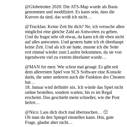
@Globetrotter 2020: Die ATS-Map wurde als Basis
genommen und modifiziert. Es kann sein, dass die
Kurven da sind, das weiß ich nicht…
@Truckfan: Keine Zeit für dich? Ne, ich versuche allen
möglichst eine gleiche Zahl an Antworten zu geben.
Und du fragst sehr oft etwas, da kann ich dir eben nicht
auf alles antworten. Und gestern hatte ich eh überhaupt
keine Zeit. Und als ich sie hatte, musste ich die Seite
erst einmal wieder zum Laufen bekommen, da sie von
irgendwem viel zu extrem überlastet wurde…
@MAN for men: Wie schon mal gesagt: Es gibt seit
dem allerersten Spiel von SCS Software eine Konsole
darin, die unter anderem auch die Funktion des Cheaten
hat…
18. Januar wird definitiv nix. Ich würde das Spiel nicht
online bestellen, sondern warten, bis es im Regal
erscheint. Das geschieht meist schneller, wie die Post
liefert…
@Nico: Lass dich doch mal überraschen… 🙂
Ob man da den Spiegel einstellen kann. Hm, gute
Frage, glaube aber nicht…