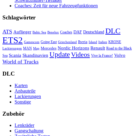
Schwarzmüller-Tieflader
Coaches: Zeit für neue Fahrzeugfunktionen
Schlagwörter
DLC
ATS
Auflieger
Deutschland
DAF
Coaches
Baltic Sea
Benelux
ETS2
Iberia
Going East
KRONE
Gamescom
Griechenland
Italien
Island
Nordic Horizons
Renault
Mercedes
MAN
Road to the Black
Lackierungen
Map
Update
Videos
Skandinavien
Volvo
Scania
Sea
Vive la France!
World of Trucks
DLC
Karten
Anbauteile
Lackierungen
Sonstige
Zubehör
Lenkräder
Gangschaltung