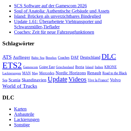
SCS Software auf der Gamescom 2026
Soul of Anatolia: Authentische Gebäude und Assets
Island: Brücken als unverzichtbares Bindeglied
Update 1.61: Überarbeitete Viehtransporter und
Schwarzmüller-Tieflader
Coaches: Zeit für neue Fahrzeugfunktionen
Schlagwörter
DLC
ATS
Auflieger
Deutschland
DAF
Coaches
Baltic Sea
Benelux
ETS2
Iberia
Going East
KRONE
Gamescom
Griechenland
Italien
Island
Nordic Horizons
Renault
Mercedes
MAN
Road to the Black
Lackierungen
Map
Update
Videos
Skandinavien
Volvo
Scania
Sea
Vive la France!
World of Trucks
DLC
Karten
Anbauteile
Lackierungen
Sonstige