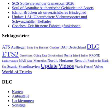
SCS Software auf der Gamescom 2026
Soul of Anatolia: Authentische Gebäude und Assets
Island: Brücken als unverzichtbares Bindeglied
Update 1.61: Überarbeitete Viehtransporter und
Schwarzmüller-Tieflader
Coaches: Zeit für neue Fahrzeugfunktionen
Schlagwörter
DLC
ATS
Auflieger
Deutschland
DAF
Coaches
Baltic Sea
Benelux
ETS2
Iberia
Going East
KRONE
Gamescom
Griechenland
Italien
Island
Nordic Horizons
Renault
Mercedes
MAN
Road to the Black
Lackierungen
Map
Update
Videos
Skandinavien
Volvo
Scania
Sea
Vive la France!
World of Trucks
DLC
Karten
Anbauteile
Lackierungen
Sonstige