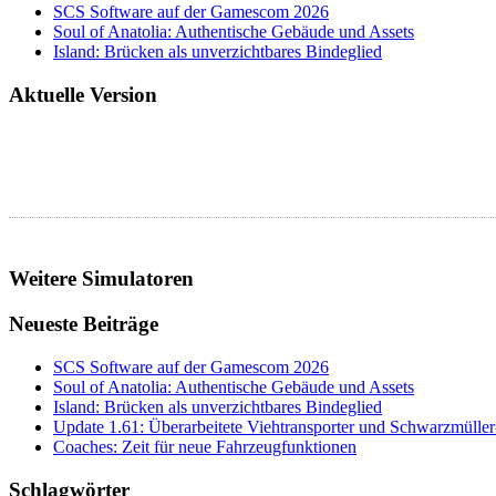
SCS Software auf der Gamescom 2026
Soul of Anatolia: Authentische Gebäude und Assets
Island: Brücken als unverzichtbares Bindeglied
Aktuelle Version
Weitere Simulatoren
Neueste Beiträge
SCS Software auf der Gamescom 2026
Soul of Anatolia: Authentische Gebäude und Assets
Island: Brücken als unverzichtbares Bindeglied
Update 1.61: Überarbeitete Viehtransporter und Schwarzmüller
Coaches: Zeit für neue Fahrzeugfunktionen
Schlagwörter