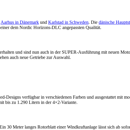
r
Aarhus in Dänemark
und
Karlstad in Schweden
. Die
dänische Haupts
in einer dem Nordic Horizons-DLC angepassten Qualität.
erhalten und sind nun auch in der SUPER-Ausführung mit neuen Motor
stehen auch neue Getriebe zur Auswahl.
d-Designs verfügbar in verschiedenen Farben und ausgestattet mit mo
t bis zu 1.290 Litern in der 4×2-Variante.
n 30 Meter langes Rotorblatt einer Windkraftanlage lässt sich ab sofo