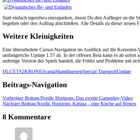
Statt einfach irgendwo einzuparken, musst Du den Auflieger an die St
begeben oder den Auftrag abschließen. Alle Details zu dieser neuen 
Weitere Kleinigkeiten
Eine überarbeitete Cursor-Navigation im Ausblick auf die Konsolen-
umfangreiche Update 1.57 ab. In der offenen Beta kann es ab sofort 
unfertige Version des Spiels handelt, die Fehler und Probleme mit sic
DLC
ETS2
KRONE
Scania
Skandinavien
Special Transport
Update
Beitrags-Navigation
Vorheriger Beitrag:
Nordic Horizons: Das zweite Gameplay-Video
Nächster Beitrag:
Nordic Horizons: Kiruna – eine Kirche auf Reisen
8 Kommentare