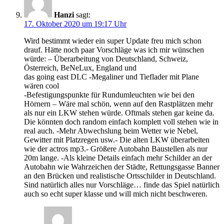
Hanzi
sagt:
17. Oktober 2020 um 19:17 Uhr
Wird bestimmt wieder ein super Update freu mich schon
drauf. Hätte noch paar Vorschläge was ich mir wünschen
würde: – Überarbeitung von Deutschland, Schweiz,
Österreich, BeNeLux, England und
das going east DLC -Megaliner und Tieflader mit Plane
wären cool
-Befestigungspunkte für Rundumleuchten wie bei den
Hörnern – Wäre mal schön, wenn auf den Rastplätzen mehr
als nur ein LKW stehen würde. Oftmals stehen gar keine da.
Die könnten doch random einfach komplett voll stehen wie in
real auch. -Mehr Abwechslung beim Wetter wie Nebel,
Gewitter mit Platzregen usw.- Die alten LKW überarbeiten
wie der actros mp3.- Größere Autobahn Baustellen als nur
20m lange. -Als kleine Details einfach mehr Schilder an der
Autobahn wie Wahrzeichen der Städte, Rettungsgasse Banner
an den Brücken und realistische Ortsschilder in Deutschland.
Sind natürlich alles nur Vorschläge… finde das Spiel natürlich
auch so echt super klasse und will mich nicht beschweren.