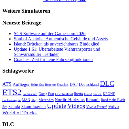
Weitere Simulatoren
Neueste Beiträge
SCS Software auf der Gamescom 2026
Soul of Anatolia: Authentische Gebäude und Assets
Island: Brücken als unverzichtbares Bindeglied
Update 1.61: Überarbeitete Viehtransporter und
Schwarzmüller-Tieflader
Coaches: Zeit für neue Fahrzeugfunktionen
Schlagwörter
DLC
ATS
Auflieger
Deutschland
DAF
Coaches
Baltic Sea
Benelux
ETS2
Iberia
Going East
KRONE
Gamescom
Griechenland
Italien
Island
Nordic Horizons
Renault
Mercedes
MAN
Road to the Black
Lackierungen
Map
Update
Videos
Skandinavien
Volvo
Scania
Sea
Vive la France!
World of Trucks
DLC