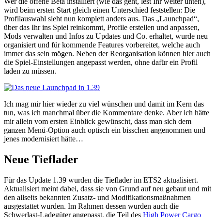
Wer die offene Beta installiert (wie das geht, lest Ihr weiter unten),
wird beim ersten Start gleich einen Unterschied feststellen: Die
Profilauswahl sieht nun komplett anders aus. Das „Launchpad“,
über das Ihr ins Spiel reinkommt, Profile erstellen und anpassen,
Mods verwalten und Infos zu Updates und Co. erhaltet, wurde neu
organisiert und für kommende Features vorbereitet, welche auch
immer das sein mögen. Neben der Reorganisation können hier auch
die Spiel-Einstellungen angepasst werden, ohne dafür ein Profil
laden zu müssen.
Ich mag mir hier wieder zu viel wünschen und damit im Kern das
tun, was ich manchmal über die Kommentare denke. Aber ich hätte
mir allein vom ersten Einblick gewünscht, dass man sich dem
ganzen Menü-Option auch optisch ein bisschen angenommen und
jenes modernisiert hätte…
Neue Tieflader
Für das Update 1.39 wurden die Tieflader im ETS2 aktualisiert.
Aktualisiert meint dabei, dass sie von Grund auf neu gebaut und mit
den allseits bekannten Zusatz- und Modifikationsmaßnahmen
ausgestattet wurden. Im Rahmen dessen wurden auch die
Schwerlast-Ladegüter angepasst, die Teil des
High Power Cargo