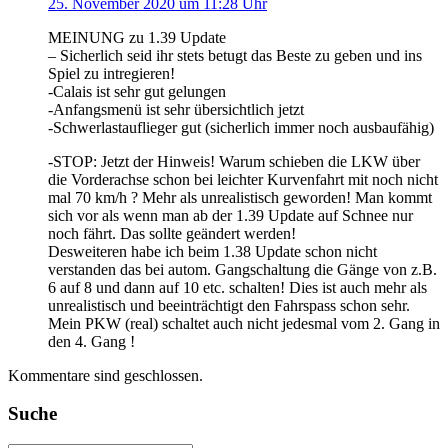
25. November 2020 um 11:28 Uhr
MEINUNG zu 1.39 Update
– Sicherlich seid ihr stets betugt das Beste zu geben und ins
Spiel zu intregieren!
-Calais ist sehr gut gelungen
-Anfangsmenü ist sehr übersichtlich jetzt
-Schwerlastauflieger gut (sicherlich immer noch ausbaufähig)
-STOP: Jetzt der Hinweis! Warum schieben die LKW über
die Vorderachse schon bei leichter Kurvenfahrt mit noch nicht
mal 70 km/h ? Mehr als unrealistisch geworden! Man kommt
sich vor als wenn man ab der 1.39 Update auf Schnee nur
noch fährt. Das sollte geändert werden!
Desweiteren habe ich beim 1.38 Update schon nicht
verstanden das bei autom. Gangschaltung die Gänge von z.B.
6 auf 8 und dann auf 10 etc. schalten! Dies ist auch mehr als
unrealistisch und beeinträchtigt den Fahrspass schon sehr.
Mein PKW (real) schaltet auch nicht jedesmal vom 2. Gang in
den 4. Gang !
Kommentare sind geschlossen.
Suche