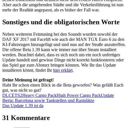
Aber auch die umgebenden Städte und die Verkehrsführung ist nun
mehr der Realität angepasst, als es bisher der Fall war.
Sonstiges und die obligatorischen Worte
Neben weiterem Feintuning bei den Sounds wurden sowohl der
DAF XF 2017 mit Facelift wie auch der MAN TGX Euro 6 zu den
KI-Fahrzeugen hinzugefügt und sind nun auf der Straße anzutreffen.
Die offene Beta 1.39 kann wie immer nur über Steam installiert
werden. Beachtet dabei, dass es sich noch um ein noch unfertiges
Update handelt und gewisse Dinge nicht korrekt funktionieren oder
das Spiel gar zum Absturz bringen können. Wie Ihr das Update
installieren könnt, findet Ihr
hier erklärt
.
Deine Meinung ist gefragt!
Habt Ihr schon einen Blick in die Beta geworfen? Was gefällt Euch
gut, was nicht so gut?
DLC
ETS2
Heavy Cargo Pack
High Power Cargo Pack
Update
Beitrags-
Vorheriger
Iberia: Barcelona sowie Tankstellen und Rastplätze
Beitrag:
Nächster
Das Update 1.39 ist da
Navigation
Beitrag:
31 Kommentare