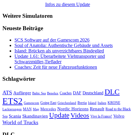
Infos zu diesem Update
Weitere Simulatoren
Neueste Beiträge
SCS Software auf der Gamescom 2026
Soul of Anatolia: Authentische Gebäude und Assets
Island: Brücken als unverzichtbares Bindeglied
Update 1.61: Überarbeitete Viehtransporter und
Schwarzmüller-Tieflader
Coaches: Zeit für neue Fahrzeugfunktionen
Schlagwörter
DLC
ATS
Auflieger
Deutschland
DAF
Coaches
Baltic Sea
Benelux
ETS2
Iberia
Going East
KRONE
Gamescom
Griechenland
Italien
Island
Nordic Horizons
Renault
Mercedes
MAN
Road to the Black
Lackierungen
Map
Update
Videos
Skandinavien
Volvo
Scania
Sea
Vive la France!
World of Trucks
DLC