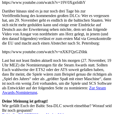
https://www.youtube.com/watch?v=19V0Xgx64hY
Darüber hinaus sind es ja nur noch drei Tage bis zur
Veröffentlichung des kommenden großen DLCs: Wer es vergessen
hat, am 29. November geht es endlich in die baltischen Staaten. Wer
sich nicht mehr gedulden kann und einige erste Eindrücke auf
Deutsch aus der Erweiterung sehen möchte, dem sei das folgende
Video von Ansgar von nordrheintv ans Herz gelegt, in jenem (und
den darauf folgenden) verlässt er zum ersten Mal via Grenzkontrolle
die EU und macht auch einen Abstecher nach St. Petersburg:
https://www.youtube.com/watch?v=nXKFQzGZ6hk
Last but not least finden aktuell noch bis morgen (27. November, 19
Uhr MEZ) die Nominierungen für die Steam Awards statt. Sollten
Euch wahlweise der ETS2 oder der ATS soweit gefallen haben,
dass Ihr meint, die Spiele wären zum Beispiel genau die richtigen als
„Spiel des Jahres“ oder als „größter Spaß mit einer Maschine“, dann
ist noch ein wenig Zeit vorhanden, um die Spiele und SCS Software
als Entwickler auf der folgenden Seite zu nominieren:
Zur Steam
Awards-Nominierung
.
Deine Meinung ist gefragt!
Wie gefällt Euch der Baltic Sea-DLC soweit einsehbar? Worauf seid
Ihr noch gespannt?