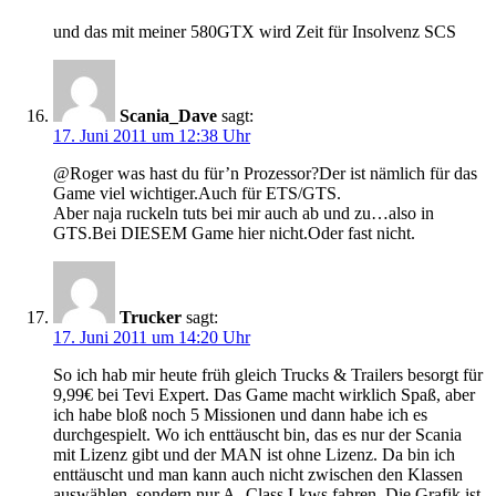
und das mit meiner 580GTX wird Zeit für Insolvenz SCS
Scania_Dave
sagt:
17. Juni 2011 um 12:38 Uhr
@Roger was hast du für’n Prozessor?Der ist nämlich für das
Game viel wichtiger.Auch für ETS/GTS.
Aber naja ruckeln tuts bei mir auch ab und zu…also in
GTS.Bei DIESEM Game hier nicht.Oder fast nicht.
Trucker
sagt:
17. Juni 2011 um 14:20 Uhr
So ich hab mir heute früh gleich Trucks & Trailers besorgt für
9,99€ bei Tevi Expert. Das Game macht wirklich Spaß, aber
ich habe bloß noch 5 Missionen und dann habe ich es
durchgespielt. Wo ich enttäuscht bin, das es nur der Scania
mit Lizenz gibt und der MAN ist ohne Lizenz. Da bin ich
enttäuscht und man kann auch nicht zwischen den Klassen
auswählen, sondern nur A- Class Lkws fahren. Die Grafik ist