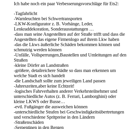
Ich habe noch ein paar Verbesserungsvorschläge für Ets2:
-Tagfahrlicht
-Warnleuchten bei Schwertransporten
-LKW-Konfigurator z. B. Vorhänge, Leder,
Lenkraddekoration, Sonderausstattungen …
-dass man seine Angestellten auf der Straße trifft und dass die
Angestellten das eigene Firmenlogo auf ihrem Lkw haben
-das die Lkws äußerliche Schäden bekommen können und
schmutzig werden können
-Unfälle, Vollsperrungen,Baustellen und Umleitungen auf den
Straßen
-kleine Dörfer an Landstraßen
-größere, detailreichere Städte so dass man erkennen um
welche Stadt es sich handelt
-die Landschaft sollte zum jeweiligen Land passen
-Jahreszeiten,aber keine Echtzeit!
-logisches Fahrverhalten anderer Verkehrsteilnehmer und
unterschiedliche Autos (z. B. Ferrari, Lamborghini) oder
kleine LKWS oder Busse…
-evtl. Fußgänger die ausweichen können
-unterschiedliche Strafen bei Geschwindigkeitsübertretungen
und verschiedene Spritpreise in den Ländern
-Straßenschäden
-Serpentinen in den Bergen