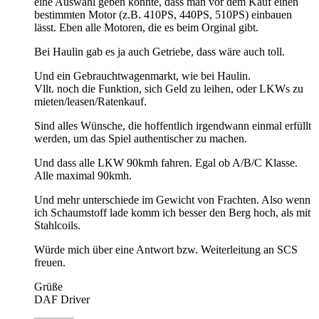
eine Auswahl geben könnte, dass man vor dem Kauf einen
bestimmten Motor (z.B. 410PS, 440PS, 510PS) einbauen
lässt. Eben alle Motoren, die es beim Orginal gibt.
Bei Haulin gab es ja auch Getriebe, dass wäre auch toll.
Und ein Gebrauchtwagenmarkt, wie bei Haulin.
Vllt. noch die Funktion, sich Geld zu leihen, oder LKWs zu
mieten/leasen/Ratenkauf.
Sind alles Wünsche, die hoffentlich irgendwann einmal erfüllt
werden, um das Spiel authentischer zu machen.
Und dass alle LKW 90kmh fahren. Egal ob A/B/C Klasse.
Alle maximal 90kmh.
Und mehr unterschiede im Gewicht von Frachten. Also wenn
ich Schaumstoff lade komm ich besser den Berg hoch, als mit
Stahlcoils.
Würde mich über eine Antwort bzw. Weiterleitung an SCS
freuen.
Grüße
DAF Driver