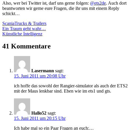
Also, wer bei Twitter ist, darf uns gerne folgen:
@ets2de
. Auch dort
beantworten wir gerne eure Fragen, die ihr uns mit einem Reply
schickt…
Scania
Trucks & Trailers
Beitrags-
Vorheriger
Ein Traum geht wahr…
Beitrag:
Nächster
Künstliche Intelligenz
Navigation
Beitrag:
41 Kommentare
Lasermann
sagt:
15. Juni 2011 um 20:08 Uhr
ich hoffe das sowohl der Rangier-simulator als auch der ETS2
mit der Maus lenkbar sind. Eben wie im ets1 und gts.
Hallo52
sagt:
15. Juni 2011 um 20:15 Uhr
Ich habe mal so ein Paar Fragen an euch:…