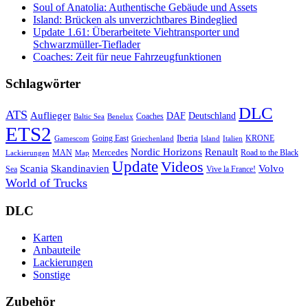
Soul of Anatolia: Authentische Gebäude und Assets
Island: Brücken als unverzichtbares Bindeglied
Update 1.61: Überarbeitete Viehtransporter und
Schwarzmüller-Tieflader
Coaches: Zeit für neue Fahrzeugfunktionen
Schlagwörter
DLC
ATS
Auflieger
Deutschland
DAF
Coaches
Baltic Sea
Benelux
ETS2
Iberia
Going East
KRONE
Gamescom
Griechenland
Italien
Island
Nordic Horizons
Renault
Mercedes
MAN
Road to the Black
Lackierungen
Map
Update
Videos
Skandinavien
Volvo
Scania
Sea
Vive la France!
World of Trucks
DLC
Karten
Anbauteile
Lackierungen
Sonstige
Zubehör