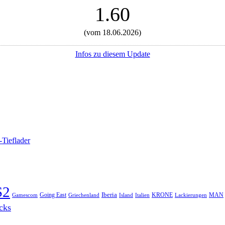
1.60
(vom 18.06.2026)
Infos zu diesem Update
-Tieflader
S2
Iberia
Going East
KRONE
MAN
Gamescom
Griechenland
Italien
Lackierungen
Island
cks