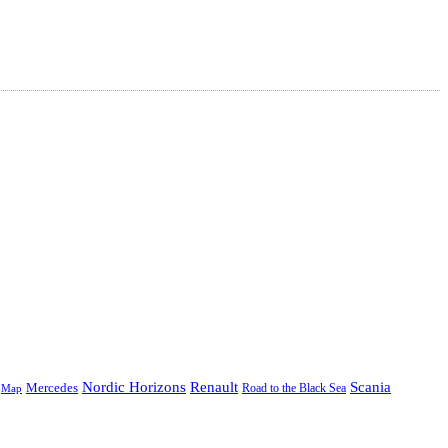
Nordic Horizons
Renault
Scania
Mercedes
Road to the Black Sea
Map