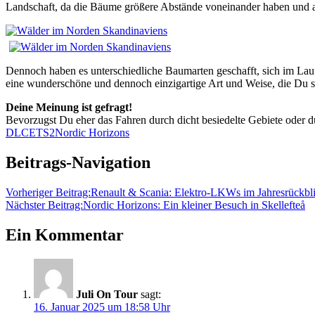
Landschaft, da die Bäume größere Abstände voneinander haben und au
Dennoch haben es unterschiedliche Baumarten geschafft, sich im Lau
eine wunderschöne und dennoch einzigartige Art und Weise, die Du
Deine Meinung ist gefragt!
Bevorzugst Du eher das Fahren durch dicht besiedelte Gebiete oder 
DLC
ETS2
Nordic Horizons
Beitrags-Navigation
Vorheriger Beitrag:
Renault & Scania: Elektro-LKWs im Jahresrückbl
Nächster Beitrag:
Nordic Horizons: Ein kleiner Besuch in Skellefteå
Ein Kommentar
Juli On Tour
sagt:
16. Januar 2025 um 18:58 Uhr