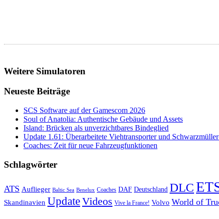
Weitere Simulatoren
Neueste Beiträge
SCS Software auf der Gamescom 2026
Soul of Anatolia: Authentische Gebäude und Assets
Island: Brücken als unverzichtbares Bindeglied
Update 1.61: Überarbeitete Viehtransporter und Schwarzmüller
Coaches: Zeit für neue Fahrzeugfunktionen
Schlagwörter
ET
DLC
ATS
Auflieger
Deutschland
DAF
Coaches
Baltic Sea
Benelux
Update
Videos
World of Tru
Skandinavien
Volvo
Vive la France!