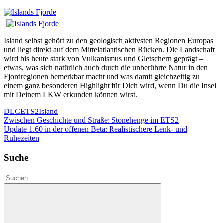
Island selbst gehört zu den geologisch aktivsten Regionen Europas
und liegt direkt auf dem Mittelatlantischen Rücken. Die Landschaft
wird bis heute stark von Vulkanismus und Gletschern geprägt –
etwas, was sich natürlich auch durch die unberührte Natur in den
Fjordregionen bemerkbar macht und was damit gleichzeitig zu
einem ganz besonderen Highlight für Dich wird, wenn Du die Insel
mit Deinem LKW erkunden können wirst.
DLC
ETS2
Island
Beitrags-
Vorheriger
Zwischen Geschichte und Straße: Stonehenge im ETS2
Beitrag:
Nächster
Update 1.60 in der offenen Beta: Realistischere Lenk- und
Navigation
Beitrag:
Ruhezeiten
Suche
Suchen
nach: