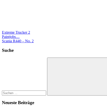
Extreme Trucker 2
Beitrags-
Vorheriger
Paintjobs…
Beitrag:
Nächster
Scania R440 – No. 2
Navigation
Beitrag:
Suche
Suchen
nach:
Suchen
Neueste Beiträge