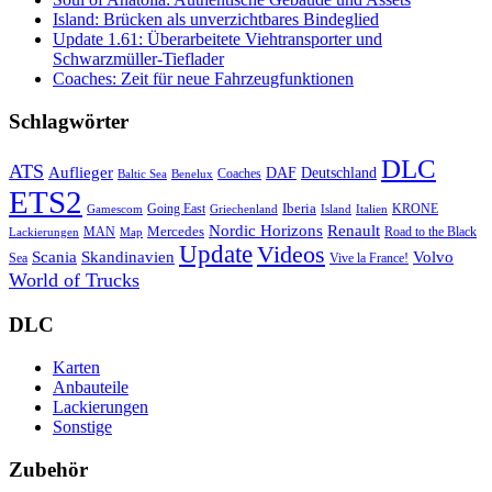
Island: Brücken als unverzichtbares Bindeglied
Update 1.61: Überarbeitete Viehtransporter und
Schwarzmüller-Tieflader
Coaches: Zeit für neue Fahrzeugfunktionen
Schlagwörter
DLC
ATS
Auflieger
Deutschland
DAF
Coaches
Baltic Sea
Benelux
ETS2
Iberia
Going East
KRONE
Gamescom
Griechenland
Italien
Island
Nordic Horizons
Renault
Mercedes
MAN
Road to the Black
Lackierungen
Map
Update
Videos
Skandinavien
Volvo
Scania
Sea
Vive la France!
World of Trucks
DLC
Karten
Anbauteile
Lackierungen
Sonstige
Zubehör