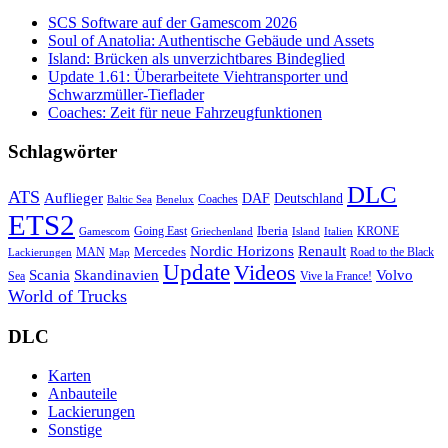
SCS Software auf der Gamescom 2026
Soul of Anatolia: Authentische Gebäude und Assets
Island: Brücken als unverzichtbares Bindeglied
Update 1.61: Überarbeitete Viehtransporter und
Schwarzmüller-Tieflader
Coaches: Zeit für neue Fahrzeugfunktionen
Schlagwörter
DLC
ATS
Auflieger
Deutschland
DAF
Coaches
Baltic Sea
Benelux
ETS2
Iberia
Going East
KRONE
Gamescom
Griechenland
Italien
Island
Nordic Horizons
Renault
Mercedes
MAN
Road to the Black
Lackierungen
Map
Update
Videos
Skandinavien
Volvo
Scania
Sea
Vive la France!
World of Trucks
DLC
Karten
Anbauteile
Lackierungen
Sonstige