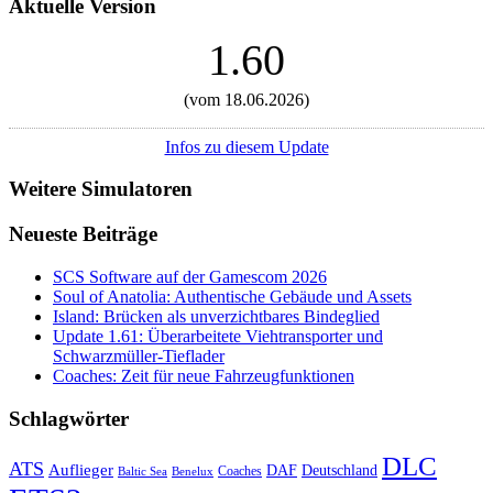
Aktuelle Version
1.60
(vom 18.06.2026)
Infos zu diesem Update
Weitere Simulatoren
Neueste Beiträge
SCS Software auf der Gamescom 2026
Soul of Anatolia: Authentische Gebäude und Assets
Island: Brücken als unverzichtbares Bindeglied
Update 1.61: Überarbeitete Viehtransporter und
Schwarzmüller-Tieflader
Coaches: Zeit für neue Fahrzeugfunktionen
Schlagwörter
DLC
ATS
Auflieger
Deutschland
DAF
Coaches
Baltic Sea
Benelux