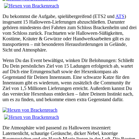
Du bekommst die Aufgabe, spielübergreifend (ETS2 und
ATS
)
insgesamt 15 Halloween-Lieferungen abzuschließen. Darunter
gehören mindestens drei Fahrten zum Schloss Brackenhelm und drei
vom Schloss zurück. Frachtarten wie Halloween-Süßigkeiten,
Kostüme, Kräuter & Gewürze oder Handwerksarbeiten gilt es zu
transportieren – mit besonderen Herausforderungen in Gelände,
Sicht und Atmosphäre.
Wenn Du das Event bewältigst, winken Dir Belohnungen: Schließt
Du Dein persönliches Ziel von 15 Ladungen erfolgreich ab, wartet
auf Dich eine Errungenschaft sowie der Hexenkompass als
Gegenstand für Deinen Innenraum. Eine schwarze Katze für den
Innenraum gibt es wiederum, wenn zusätzlich die Community ihr
Ziel von 1,5 Millionen Lieferungen erreicht. Außerdem kannst Du
das versteckte Hexenhaus entdecken – fahre Deinem Instinkt nach,
um es zu finden, und bekomme einen extra Gegenstand dafür.
Die Atmosphäre wird passend zu Halloween inszeniert:
Laternenlicht, schaurige Geräusche, dicker Nebel, knorrige
Baumgestalten und ein Hauch Magie liegen in der Luft. Die Routen