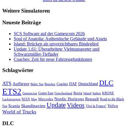
Weitere Simulatoren
Neueste Beiträge
SCS Software auf der Gamescom 2026
Soul of Anatolia: Authentische Gebäude und Assets
Island: Brücken als unverzichtbares Bindeglied
Update 1.61: Überarbeitete Viehtransporter und
Schwarzmüller-Tieflader
Coaches: Zeit für neue Fahrzeugfunktionen
Schlagwörter
DLC
ATS
Auflieger
Deutschland
DAF
Coaches
Baltic Sea
Benelux
ETS2
Iberia
Going East
KRONE
Gamescom
Griechenland
Italien
Island
Nordic Horizons
Renault
Mercedes
MAN
Road to the Black
Lackierungen
Map
Update
Videos
Skandinavien
Volvo
Scania
Sea
Vive la France!
World of Trucks
DLC