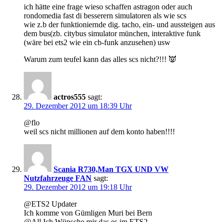
ich hätte eine frage wieso schaffen astragon oder auch
rondomedia fast di besserern simulatoren als wie scs
wie z.b der funktioniernde dig. tacho, ein- und aussteigen aus
dem bus(zb. citybus simulator münchen, interaktive funk
(wäre bei ets2 wie ein cb-funk anzusehen) usw
Warum zum teufel kann das alles scs nicht?!!! 👿
actros555
sagt:
29. Dezember 2012 um 18:39 Uhr
@flo
weil scs nicht millionen auf dem konto haben!!!!
Scania R730,Man TGX UND VW
Nutzfahrzeuge FAN
sagt:
29. Dezember 2012 um 19:18 Uhr
@ETS2 Updater
Ich komme von Gümligen Muri bei Bern
@All Ich Wünsche mir das es im ETS2