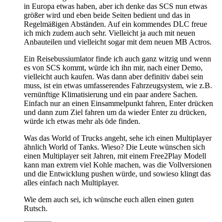
in Europa etwas haben, aber ich denke das SCS nun etwas
größer wird und eben beide Seiten bedient und das in
Regelmäßigen Abständen. Auf ein kommendes DLC freue
ich mich zudem auch sehr. Vielleicht ja auch mit neuen
Anbauteilen und vielleicht sogar mit dem neuen MB Actros.
Ein Reisebussiumlator finde ich auch ganz witzig und wenn
es von SCS kommt, würde ich ihn mir, nach einer Demo,
vielleicht auch kaufen. Was dann aber definitiv dabei sein
muss, ist ein etwas umfasserendes Fahrzeugsystem, wie z.B.
vernünftige Klimatisierung und ein paar andere Sachen.
Einfach nur an einen Einsammelpunkt fahren, Enter drücken
und dann zum Ziel fahren um da wieder Enter zu drücken,
würde ich etwas mehr als öde finden.
Was das World of Trucks angeht, sehe ich einen Multiplayer
ähnlich World of Tanks. Wieso? Die Leute wünschen sich
einen Multiplayer seit Jahren, mit einem Free2Play Modell
kann man extrem viel Kohle machen, was die Vollversionen
und die Entwicklung pushen würde, und sowieso klingt das
alles einfach nach Multiplayer.
Wie dem auch sei, ich wünsche euch allen einen guten
Rutsch.