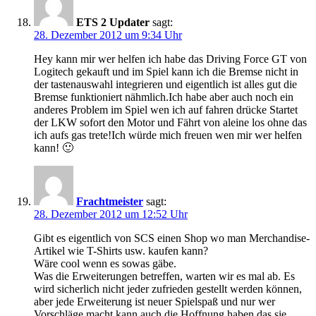
ETS 2 Updater
sagt:
28. Dezember 2012 um 9:34 Uhr
Hey kann mir wer helfen ich habe das Driving Force GT von
Logitech gekauft und im Spiel kann ich die Bremse nicht in
der tastenauswahl integrieren und eigentlich ist alles gut die
Bremse funktioniert nähmlich.Ich habe aber auch noch ein
anderes Problem im Spiel wen ich auf fahren drücke Startet
der LKW sofort den Motor und Fährt von aleine los ohne das
ich aufs gas trete!Ich würde mich freuen wen mir wer helfen
kann! 🙂
Frachtmeister
sagt:
28. Dezember 2012 um 12:52 Uhr
Gibt es eigentlich von SCS einen Shop wo man Merchandise-
Artikel wie T-Shirts usw. kaufen kann?
Wäre cool wenn es sowas gäbe.
Was die Erweiterungen betreffen, warten wir es mal ab. Es
wird sicherlich nicht jeder zufrieden gestellt werden können,
aber jede Erweiterung ist neuer Spielspaß und nur wer
Vorschläge macht kann auch die Hoffnung haben das sie