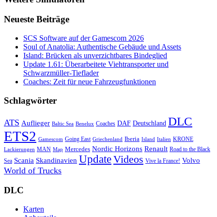
Neueste Beiträge
SCS Software auf der Gamescom 2026
Soul of Anatolia: Authentische Gebäude und Assets
Island: Brücken als unverzichtbares Bindeglied
Update 1.61: Überarbeitete Viehtransporter und
Schwarzmüller-Tieflader
Coaches: Zeit für neue Fahrzeugfunktionen
Schlagwörter
DLC
ATS
Auflieger
Deutschland
DAF
Coaches
Baltic Sea
Benelux
ETS2
Iberia
Going East
KRONE
Gamescom
Griechenland
Italien
Island
Nordic Horizons
Renault
Mercedes
MAN
Road to the Black
Lackierungen
Map
Update
Videos
Skandinavien
Volvo
Scania
Sea
Vive la France!
World of Trucks
DLC
Karten