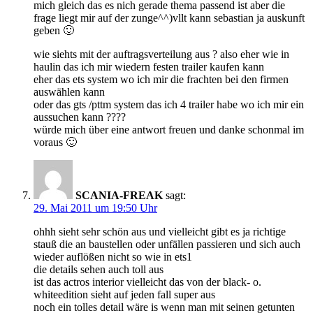
mich gleich das es nich gerade thema passend ist aber die
frage liegt mir auf der zunge^^)vllt kann sebastian ja auskunft
geben 🙂
wie siehts mit der auftragsverteilung aus ? also eher wie in
haulin das ich mir wiedern festen trailer kaufen kann
eher das ets system wo ich mir die frachten bei den firmen
auswählen kann
oder das gts /pttm system das ich 4 trailer habe wo ich mir ein
aussuchen kann ????
würde mich über eine antwort freuen und danke schonmal im
voraus 🙂
SCANIA-FREAK
sagt:
29. Mai 2011 um 19:50 Uhr
ohhh sieht sehr schön aus und vielleicht gibt es ja richtige
stauß die an baustellen oder unfällen passieren und sich auch
wieder auflößen nicht so wie in ets1
die details sehen auch toll aus
ist das actros interior vielleicht das von der black- o.
whiteedition sieht auf jeden fall super aus
noch ein tolles detail wäre is wenn man mit seinen getunten