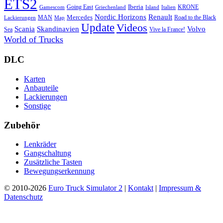
ETS2
Iberia
Going East
KRONE
Gamescom
Griechenland
Italien
Island
Nordic Horizons
Renault
Mercedes
MAN
Road to the Black
Lackierungen
Map
Update
Videos
Skandinavien
Volvo
Scania
Sea
Vive la France!
World of Trucks
DLC
Karten
Anbauteile
Lackierungen
Sonstige
Zubehör
Lenkräder
Gangschaltung
Zusätzliche Tasten
Bewegungserkennung
© 2010-2026
Euro Truck Simulator 2
|
Kontakt
|
Impressum &
Datenschutz