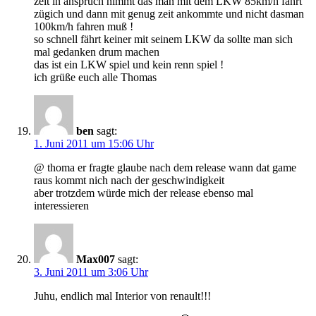
zeit in anspruch nimmt das man mit dem LKW 85km/h fährt
zügich und dann mit genug zeit ankommte und nicht dasman
100km/h fahren muß !
so schnell fährt keiner mit seinem LKW da sollte man sich
mal gedanken drum machen
das ist ein LKW spiel und kein renn spiel !
ich grüße euch alle Thomas
ben
sagt:
1. Juni 2011 um 15:06 Uhr
@ thoma er fragte glaube nach dem release wann dat game
raus kommt nich nach der geschwindigkeit
aber trotzdem würde mich der release ebenso mal
interessieren
Max007
sagt:
3. Juni 2011 um 3:06 Uhr
Juhu, endlich mal Interior von renault!!!