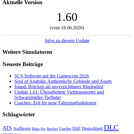
Aktuelle Version
1.60
(vom 18.06.2026)
Infos zu diesem Update
Weitere Simulatoren
Neueste Beiträge
SCS Software auf der Gamescom 2026
Soul of Anatolia: Authentische Gebäude und Assets
Island: Brücken als unverzichtbares Bindeglied
Update 1.61: Überarbeitete Viehtransporter und
Schwarzmüller-Tieflader
Coaches: Zeit für neue Fahrzeugfunktionen
Schlagwörter
DLC
ATS
Auflieger
Deutschland
DAF
Coaches
Baltic Sea
Benelux