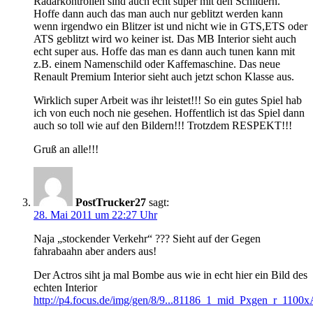
Radarkontrollen sind auch echt super mit den Schildern.
Hoffe dann auch das man auch nur geblitzt werden kann
wenn irgendwo ein Blitzer ist und nicht wie in GTS,ETS oder
ATS geblitzt wird wo keiner ist. Das MB Interior sieht auch
echt super aus. Hoffe das man es dann auch tunen kann mit
z.B. einem Namenschild oder Kaffemaschine. Das neue
Renault Premium Interior sieht auch jetzt schon Klasse aus.
Wirklich super Arbeit was ihr leistet!!! So ein gutes Spiel hab
ich von euch noch nie gesehen. Hoffentlich ist das Spiel dann
auch so toll wie auf den Bildern!!! Trotzdem RESPEKT!!!
Gruß an alle!!!
PostTrucker27
sagt:
28. Mai 2011 um 22:27 Uhr
Naja „stockender Verkehr“ ??? Sieht auf der Gegen
fahrabaahn aber anders aus!
Der Actros siht ja mal Bombe aus wie in echt hier ein Bild des
echten Interior
http://p4.focus.de/img/gen/8/9...81186_1_mid_Pxgen_r_1100x