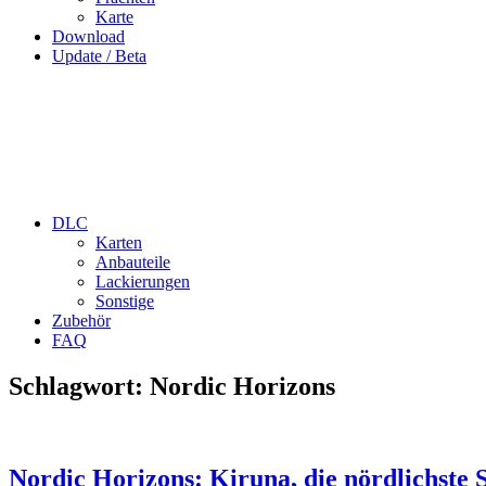
Karte
Download
Update / Beta
DLC
Karten
Anbauteile
Lackierungen
Sonstige
Zubehör
FAQ
Schlagwort:
Nordic Horizons
Nordic Horizons: Kiruna, die nördlichste