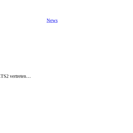
News
 ETS2 vertreten…