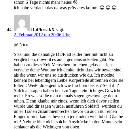
schon 6 Tage nichts mehr neues 😥
ich habe verdacht das da was grösseres kommt 😉 😉 😉
DaPhreakX
sagt:
2. Februar 2012 um 20:06 Uhr
@ Nico
Stasi und die damalige DDR ist leider hier mit nicht zu
vergleichen, obwohl es auch gemeinsamkeiten gibt. Nur
haben zu dieser Zeit Menschen ihr leben gelassen. Ich
verstehe deine Wut nur ich denke nicht dass wir besser sind
als die wenn wir uns so ausdrücken wie du. Ich möchte
keinem bei lebendigem Leibe Körperteile abtrennen oder sie
foltern. Weißt du eigentlich wie furchbar das ist? Seht ihr?
Solch aussagen haben heut zu Tage kein richtiges Gewicht
mehr. So was sollte man niemals sagen geschweige denn
tuhen. Denn glaube mir eines, wenn ich dich davor stellen
würde und dir sagen würde, ausführen Soldat!!, würdest du
unter Tränen zusammenbrechen bevor du auch nur einen
Finger rühren kannst bevor du jemandem weh tuhst. Glaube
mir! Nehme bitte nicht solche Ausdrücke in den Mund, sein
schlauer als die Wichtigen von oben.