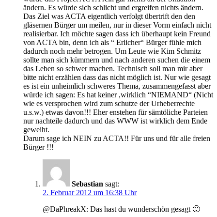
ändern. Es würde sich schlicht und ergreifen nichts ändern.
Das Ziel was ACTA eigentlich verfolgt übertrift den den
gläsernen Bürger um meilen, nur in dieser Vorm einfach nicht
realisierbar. Ich möchte sagen dass ich überhaupt kein Freund
von ACTA bin, denn ich als “ Erlicher“ Bürger fühle mich
dadurch noch mehr betrogen. Um Leute wie Kim Schmitz
sollte man sich kümmern und nach anderen suchen die einem
das Leben so schwer machen. Technisch soll man mir aber
bitte nicht erzählen dass das nicht möglich ist. Nur wie gesagt
es ist ein unheimlich schweres Thema, zusammengefasst aber
würde ich sagen: Es hat keiner ,wirklich “NIEMAND“ (Nicht
wie es versprochen wird zum schutze der Urheberrechte
u.s.w.) etwas davon!!! Eher enstehen für sämtöliche Parteien
nur nachteile dadurch und das WWW ist wirklich dem Ende
geweiht.
Darum sage ich NEIN zu ACTA!! Für uns und für alle freien
Bürger !!!
Sebastian
sagt:
2. Februar 2012 um 16:38 Uhr
@DaPhreakX: Das hast du wunderschön gesagt 🙂