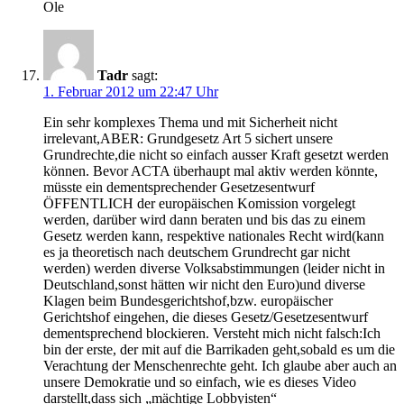
Ole
Tadr
sagt:
1. Februar 2012 um 22:47 Uhr
Ein sehr komplexes Thema und mit Sicherheit nicht
irrelevant,ABER: Grundgesetz Art 5 sichert unsere
Grundrechte,die nicht so einfach ausser Kraft gesetzt werden
können. Bevor ACTA überhaupt mal aktiv werden könnte,
müsste ein dementsprechender Gesetzesentwurf
ÖFFENTLICH der europäischen Komission vorgelegt
werden, darüber wird dann beraten und bis das zu einem
Gesetz werden kann, respektive nationales Recht wird(kann
es ja theoretisch nach deutschem Grundrecht gar nicht
werden) werden diverse Volksabstimmungen (leider nicht in
Deutschland,sonst hätten wir nicht den Euro)und diverse
Klagen beim Bundesgerichtshof,bzw. europäischer
Gerichtshof eingehen, die dieses Gesetz/Gesetzesentwurf
dementsprechend blockieren. Versteht mich nicht falsch:Ich
bin der erste, der mit auf die Barrikaden geht,sobald es um die
Verachtung der Menschenrechte geht. Ich glaube aber auch an
unsere Demokratie und so einfach, wie es dieses Video
darstellt,dass sich „mächtige Lobbyisten“