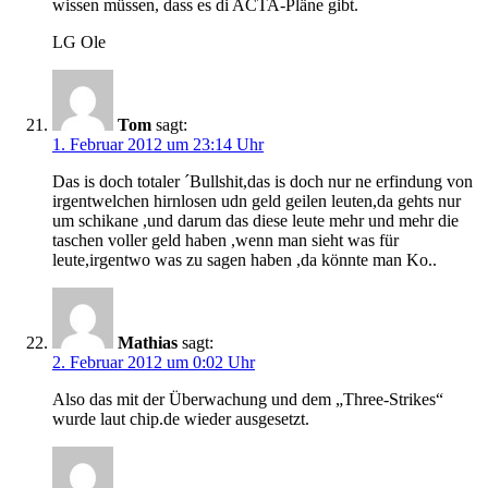
wissen müssen, dass es di ACTA-Pläne gibt.
LG Ole
Tom
sagt:
1. Februar 2012 um 23:14 Uhr
Das is doch totaler ´Bullshit,das is doch nur ne erfindung von
irgentwelchen hirnlosen udn geld geilen leuten,da gehts nur
um schikane ,und darum das diese leute mehr und mehr die
taschen voller geld haben ,wenn man sieht was für
leute,irgentwo was zu sagen haben ,da könnte man Ko..
Mathias
sagt:
2. Februar 2012 um 0:02 Uhr
Also das mit der Überwachung und dem „Three-Strikes“
wurde laut chip.de wieder ausgesetzt.