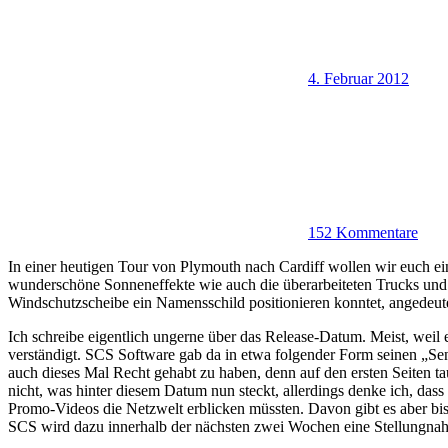
4. Februar 2012
152 Kommentare
In einer heutigen Tour von Plymouth nach Cardiff wollen wir euch eins
wunderschöne Sonneneffekte wie auch die überarbeiteten Trucks und Tr
Windschutzscheibe ein Namensschild positionieren konntet, angedeute
Ich schreibe eigentlich ungerne über das Release-Datum. Meist, weil e
verständigt. SCS Software gab da in etwa folgender Form seinen „Sen
auch dieses Mal Recht gehabt zu haben, denn auf den ersten Seiten ta
nicht, was hinter diesem Datum nun steckt, allerdings denke ich, das
Promo-Videos die Netzwelt erblicken müssten. Davon gibt es aber bi
SCS wird dazu innerhalb der nächsten zwei Wochen eine Stellungnahm