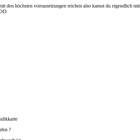
 mit den höchsten vorrausetzungen reichen also kansst du eigendlich m
 :DD
afikkarte
ufen ?