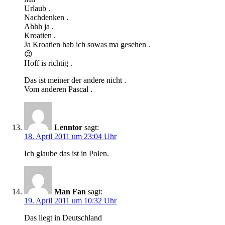
Urlaub .
Nachdenken .
Ahhh ja .
Kroatien .
Ja Kroatien hab ich sowas ma gesehen .
😉
Hoff is richtig .
Das ist meiner der andere nicht .
Vom anderen Pascal .
Lenntor
sagt:
18. April 2011 um 23:04 Uhr
Ich glaube das ist in Polen.
Man Fan
sagt:
19. April 2011 um 10:32 Uhr
Das liegt in Deutschland