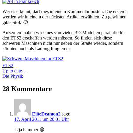
Wer es erkennt, darf dies in einem Kommentar posten. Die ersten 5
werden wir in einem der nächsten Artikel erwähnen. Zu gewinnen
gibts Stolz 😉
Außerdem haben wir eines von vielen 3D-Modellen parat, die für
den ETS2 erschaffen werden müssen. So finden sich diese
schweren Maschinen nicht nur neben der Straße wieder, sondern
könnten auch als Ladung fungieren:
ETS2
Beitrags-
Vorheriger
Up to date…
Beitrag:
Nächster
Die Physik
Navigation
Beitrag:
28 Kommentare
EliteDeamon2
sagt:
17. April 2011 um 20:01 Uhr
Is ja hammer 😀