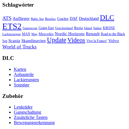
Schlagwörter
DLC
ATS
Auflieger
Deutschland
DAF
Coaches
Baltic Sea
Benelux
ETS2
Iberia
Going East
KRONE
Gamescom
Griechenland
Italien
Island
Nordic Horizons
Renault
Mercedes
MAN
Road to the Black
Lackierungen
Map
Update
Videos
Skandinavien
Volvo
Scania
Sea
Vive la France!
World of Trucks
DLC
Karten
Anbauteile
Lackierungen
Sonstige
Zubehör
Lenkräder
Gangschaltung
Zusätzliche Tasten
Bewegungserkennung