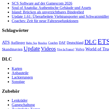
SCS Software auf der Gamescom 2026
Soul of Anatolia: Authentische Gebäude und Assets
Island: Brücken als unverzichtbares Bindeglied
Update 1.61: Überarbeitete Viehtransporter und Schwarzmüller
Coaches: Zeit für neue Fahrzeugfunktionen
Schlagwörter
ET
DLC
ATS
Auflieger
Deutschland
DAF
Coaches
Baltic Sea
Benelux
Update
Videos
World of Tru
Skandinavien
Volvo
Vive la France!
DLC
Karten
Anbauteile
Lackierungen
Sonstige
Zubehör
Lenkräder
Gangschaltung