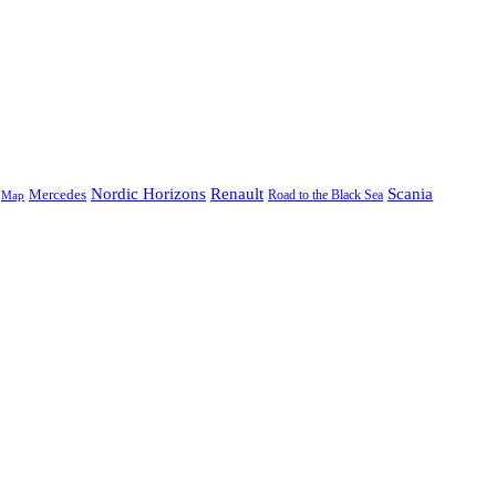
Nordic Horizons
Renault
Scania
Mercedes
Road to the Black Sea
Map