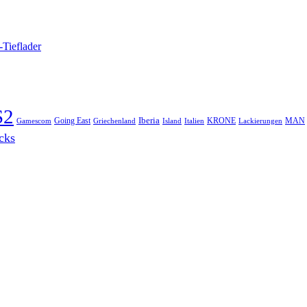
-Tieflader
S2
Iberia
Going East
KRONE
MAN
Gamescom
Griechenland
Italien
Lackierungen
Island
cks