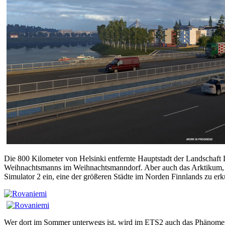
Die 800 Kilometer von Helsinki entfernte Hauptstadt der Landschaft 
Weihnachtsmanns im Weihnachtsmanndorf. Aber auch das Arktikum,
Simulator 2 ein, eine der größeren Städte im Norden Finnlands zu er
Wer dort im Sommer unterwegs ist, wird im ETS2 auch das Phänomen d