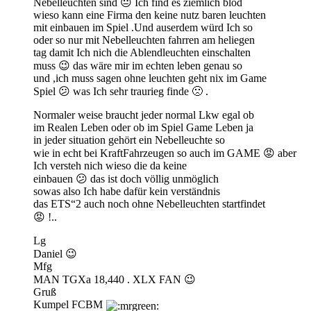
Nebelleuchten sind 😐 Ich find es ziemlich blöd
wieso kann eine Firma den keine nutz baren leuchten
mit einbauen im Spiel .Und auserdem würd Ich so
oder so nur mit Nebelleuchten fahrren am heliegen
tag damit Ich nich die Ablendleuchten einschalten
muss 😉 das wäre mir im echten leben genau so
und ,ich muss sagen ohne leuchten geht nix im Game
Spiel 😕 was Ich sehr traurieg finde 🙁 .
Normaler weise braucht jeder normal Lkw egal ob
im Realen Leben oder ob im Spiel Game Leben ja
in jeder situation gehört ein Nebelleuchte so
wie in echt bei KraftFahrzeugen so auch im GAME 😡 aber
Ich versteh nich wieso die da keine
einbauen 😕 das ist doch völlig unmöglich
sowas also Ich habe dafür kein verständnis
das ETS“2 auch noch ohne Nebelleuchten startfindet
😡 !..
Lg
Daniel 😉
Mfg
MAN TGXa 18,440 . XLX FAN 😉
Gruß
Kumpel FCBM