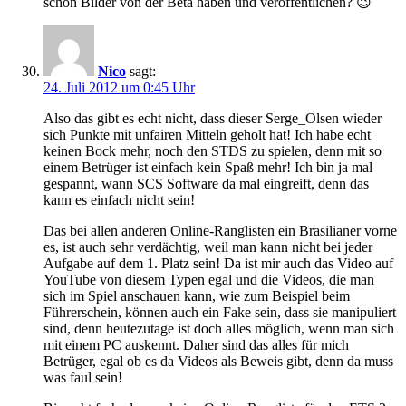
schon Bilder von der Beta haben und veröffentlichen? 😉
Nico
sagt:
24. Juli 2012 um 0:45 Uhr
Also das gibt es echt nicht, dass dieser Serge_Olsen wieder
sich Punkte mit unfairen Mitteln geholt hat! Ich habe echt
keinen Bock mehr, noch den STDS zu spielen, denn mit so
einem Betrüger ist einfach kein Spaß mehr! Ich bin ja mal
gespannt, wann SCS Software da mal eingreift, denn das
kann es einfach nicht sein!
Das bei allen anderen Online-Ranglisten ein Brasilianer vorne
es, ist auch sehr verdächtig, weil man kann nicht bei jeder
Aufgabe auf dem 1. Platz sein! Da ist mir auch das Video auf
YouTube von diesem Typen egal und die Videos, die man
sich im Spiel anschauen kann, wie zum Beispiel beim
Führerschein, können auch ein Fake sein, dass sie manipuliert
sind, denn heutezutage ist doch alles möglich, wenn man sich
mit einem PC auskennt. Daher sind das alles für mich
Betrüger, egal ob es da Videos als Beweis gibt, denn da muss
was faul sein!