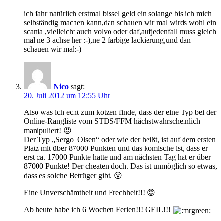
ich fahr natürlich erstmal bissel geld ein solange bis ich mich
selbständig machen kann,dan schauen wir mal wirds wohl ein
scania ,vielleicht auch volvo oder daf,aufjedenfall muss gleich
mal ne 3 achse her :-),ne 2 farbige lackierung,und dan
schauen wir mal:-)
Nico
sagt:
20. Juli 2012 um 12:55 Uhr
Also was ich echt zum kotzen finde, dass der eine Typ bei der
Online-Rangliste vom STDS/FFM hächstwahrscheinlich
manipuliert! 😡
Der Typ „Sergo_Olsen“ oder wie der heißt, ist auf dem ersten
Platz mit über 87000 Punkten und das komische ist, dass er
erst ca. 17000 Punkte hatte und am nächsten Tag hat er über
87000 Punkte! Der cheaten doch. Das ist unmöglich so etwas,
dass es solche Betrüger gibt. 😮
Eine Unverschämtheit und Frechheit!!! 😡
Ab heute habe ich 6 Wochen Ferien!!! GEIL!!!