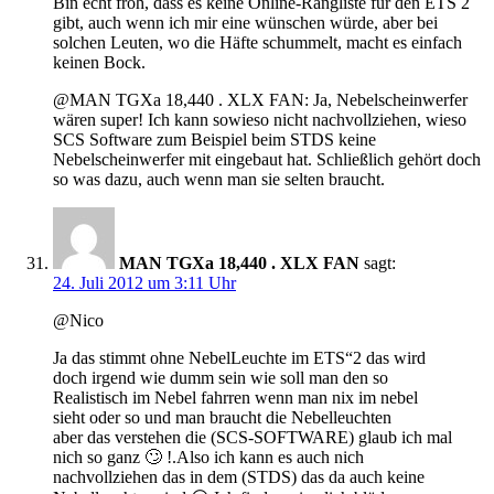
Bin echt froh, dass es keine Online-Rangliste für den ETS 2
gibt, auch wenn ich mir eine wünschen würde, aber bei
solchen Leuten, wo die Häfte schummelt, macht es einfach
keinen Bock.
@MAN TGXa 18,440 . XLX FAN: Ja, Nebelscheinwerfer
wären super! Ich kann sowieso nicht nachvollziehen, wieso
SCS Software zum Beispiel beim STDS keine
Nebelscheinwerfer mit eingebaut hat. Schließlich gehört doch
so was dazu, auch wenn man sie selten braucht.
MAN TGXa 18,440 . XLX FAN
sagt:
24. Juli 2012 um 3:11 Uhr
@Nico
Ja das stimmt ohne NebelLeuchte im ETS“2 das wird
doch irgend wie dumm sein wie soll man den so
Realistisch im Nebel fahrren wenn man nix im nebel
sieht oder so und man braucht die Nebelleuchten
aber das verstehen die (SCS-SOFTWARE) glaub ich mal
nich so ganz 🙄 !.Also ich kann es auch nich
nachvollziehen das in dem (STDS) das da auch keine