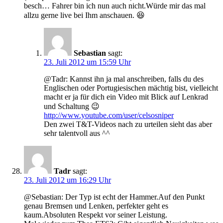
besch… Fahrer bin ich nun auch nicht.Würde mir das mal
allzu gerne live bei Ihm anschauen. 😆
Sebastian
sagt:
23. Juli 2012 um 15:59 Uhr
@Tadr: Kannst ihn ja mal anschreiben, falls du des
Englischen oder Portugiesischen mächtig bist, vielleicht
macht er ja für dich ein Video mit Blick auf Lenkrad
und Schaltung 😉
http://www.youtube.com/user/celsosniper
Den zwei T&T-Videos nach zu urteilen sieht das aber
sehr talentvoll aus ^^
Tadr
sagt:
23. Juli 2012 um 16:29 Uhr
@Sebastian: Der Typ ist echt der Hammer.Auf den Punkt
genau Bremsen und Lenken, perfekter geht es
kaum.Absoluten Respekt vor seiner Leistung.