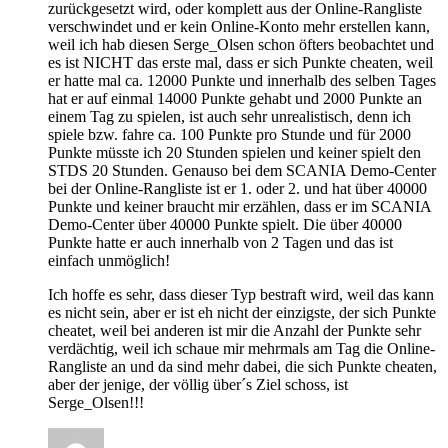
zurückgesetzt wird, oder komplett aus der Online-Rangliste
verschwindet und er kein Online-Konto mehr erstellen kann,
weil ich hab diesen Serge_Olsen schon öfters beobachtet und
es ist NICHT das erste mal, dass er sich Punkte cheaten, weil
er hatte mal ca. 12000 Punkte und innerhalb des selben Tages
hat er auf einmal 14000 Punkte gehabt und 2000 Punkte an
einem Tag zu spielen, ist auch sehr unrealistisch, denn ich
spiele bzw. fahre ca. 100 Punkte pro Stunde und für 2000
Punkte müsste ich 20 Stunden spielen und keiner spielt den
STDS 20 Stunden. Genauso bei dem SCANIA Demo-Center
bei der Online-Rangliste ist er 1. oder 2. und hat über 40000
Punkte und keiner braucht mir erzählen, dass er im SCANIA
Demo-Center über 40000 Punkte spielt. Die über 40000
Punkte hatte er auch innerhalb von 2 Tagen und das ist
einfach unmöglich!
Ich hoffe es sehr, dass dieser Typ bestraft wird, weil das kann
es nicht sein, aber er ist eh nicht der einzigste, der sich Punkte
cheatet, weil bei anderen ist mir die Anzahl der Punkte sehr
verdächtig, weil ich schaue mir mehrmals am Tag die Online-
Rangliste an und da sind mehr dabei, die sich Punkte cheaten,
aber der jenige, der völlig über´s Ziel schoss, ist
Serge_Olsen!!!