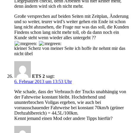
Liegeplätzen checkt, denn Arbeiten will hier keiner mehr,
denn ändern wird sich eh nicht mehr.
Große versprechen auf beiden Seiten mit Zeitplan, Änderung
und so weiter, teurer wird’s weiter gehen ein Ende ist schon
lang nicht abzusehen, die Frage nur was das soll, die Kunden
Findens schon lang nicht mehr toll, ob da dann noch ein
Kunde steht wenn wieder alles untergeht ??
kleiner Scherz von meiner Seite ich hoffe ihr nehmt mir das
nicht übel
ETS 2
sagt:
6. Februar 2013 um 13:53 Uhr
Wie schade, dass der Verbrauch der Trucks unabhängig von
der Fahrweise konstant bleibt. Hochdrehend und
ununterbrochen Vollgas ergeben, wie auch bei
vorrausschauender Fahrweise bei konstant 70km/h (grüner
Drehzahlbereich) = 44,5L/100km.
Kennt jemand einen Mod oder andere Tipps hierfür?