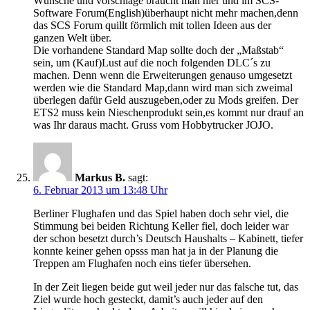
Wünsche und vorschläge braucht man hier und im SCS-
Software Forum(English)überhaupt nicht mehr machen,denn
das SCS Forum quillt förmlich mit tollen Ideen aus der
ganzen Welt über.
Die vorhandene Standard Map sollte doch der „Maßstab“
sein, um (Kauf)Lust auf die noch folgenden DLC´s zu
machen. Denn wenn die Erweiterungen genauso umgesetzt
werden wie die Standard Map,dann wird man sich zweimal
überlegen dafür Geld auszugeben,oder zu Mods greifen. Der
ETS2 muss kein Nieschenprodukt sein,es kommt nur drauf an
was Ihr daraus macht. Gruss vom Hobbytrucker JOJO.
Markus B.
sagt:
6. Februar 2013 um 13:48 Uhr
Berliner Flughafen und das Spiel haben doch sehr viel, die
Stimmung bei beiden Richtung Keller fiel, doch leider war
der schon besetzt durch’s Deutsch Haushalts – Kabinett, tiefer
konnte keiner gehen opsss man hat ja in der Planung die
Treppen am Flughafen noch eins tiefer übersehen.
In der Zeit liegen beide gut weil jeder nur das falsche tut, das
Ziel wurde hoch gesteckt, damit’s auch jeder auf den