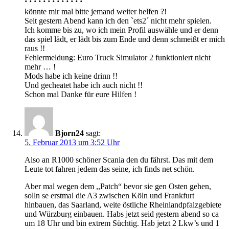
könnte mir mal bitte jemand weiter helfen ?!
Seit gestern Abend kann ich den `ets2´ nicht mehr spielen.
Ich komme bis zu, wo ich mein Profil auswähle und er denn
das spiel lädt, er lädt bis zum Ende und denn schmeißt er mich
raus !!
Fehlermeldung: Euro Truck Simulator 2 funktioniert nicht
mehr … !
Mods habe ich keine drinn !!
Und gecheatet habe ich auch nicht !!
Schon mal Danke für eure Hilfen !
Bjorn24
sagt:
5. Februar 2013 um 3:52 Uhr
Also an R1000 schöner Scania den du fährst. Das mit dem
Leute tot fahren jedem das seine, ich finds net schön.
Aber mal wegen dem ,,Patch“ bevor sie gen Osten gehen,
solln se erstmal die A3 zwischen Köln und Frankfurt
hinbauen, das Saarland, weite östliche Rheinlandpfalzgebiete
und Würzburg einbauen. Habs jetzt seid gestern abend so ca
um 18 Uhr und bin extrem Süchtig. Hab jetzt 2 Lkw’s und 1