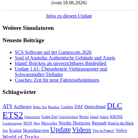
(vom 18.06.2026)
Infos zu diesem Update
Weitere Simulatoren
Neueste Beiträge
SCS Software auf der Gamescom 2026
Soul of Anatolia: Authentische Gebäude und Assets
Island: Brücken als unverzichtbares Bindeglied
Update 1.61: Überarbeitete Viehtransporter und
Schwarzmüller-Tieflader
Coaches: Zeit für neue Fahrzeugfunktionen
Schlagwörter
DLC
ATS
Auflieger
Deutschland
DAF
Coaches
Baltic Sea
Benelux
ETS2
Iberia
Going East
KRONE
Gamescom
Griechenland
Italien
Island
Nordic Horizons
Renault
Mercedes
MAN
Road to the Black
Lackierungen
Map
Update
Videos
Skandinavien
Volvo
Scania
Sea
Vive la France!
World of Trucks