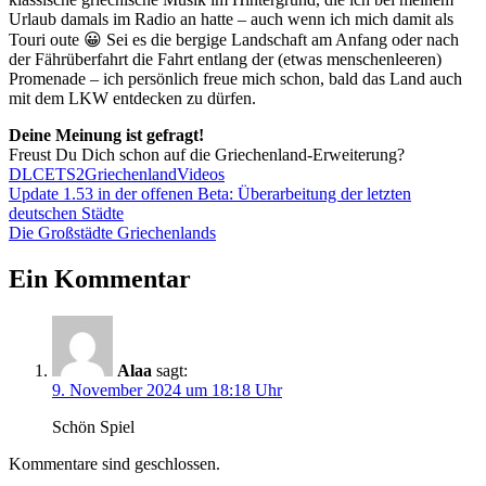
Urlaub damals im Radio an hatte – auch wenn ich mich damit als
Touri oute 😀 Sei es die bergige Landschaft am Anfang oder nach
der Fährüberfahrt die Fahrt entlang der (etwas menschenleeren)
Promenade – ich persönlich freue mich schon, bald das Land auch
mit dem LKW entdecken zu dürfen.
Deine Meinung ist gefragt!
Freust Du Dich schon auf die Griechenland-Erweiterung?
DLC
ETS2
Griechenland
Videos
Beitrags-
Vorheriger
Update 1.53 in der offenen Beta: Überarbeitung der letzten
Beitrag:
deutschen Städte
Navigation
Nächster
Die Großstädte Griechenlands
Beitrag:
Ein Kommentar
Alaa
sagt:
9. November 2024 um 18:18 Uhr
Schön Spiel
Kommentare sind geschlossen.