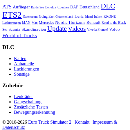
DLC
ATS
Auflieger
Deutschland
DAF
Coaches
Baltic Sea
Benelux
ETS2
Iberia
Going East
KRONE
Gamescom
Griechenland
Italien
Island
Nordic Horizons
Renault
Mercedes
MAN
Road to the Black
Lackierungen
Map
Update
Videos
Skandinavien
Volvo
Scania
Sea
Vive la France!
World of Trucks
DLC
Karten
Anbauteile
Lackierungen
Sonstige
Zubehör
Lenkräder
Gangschaltung
Zusätzliche Tasten
Bewegungserkennung
© 2010-2026
Euro Truck Simulator 2
|
Kontakt
|
Impressum &
Datenschutz