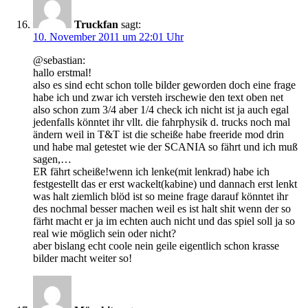
Truckfan
sagt:
10. November 2011 um 22:01 Uhr
@sebastian:
hallo erstmal!
also es sind echt schon tolle bilder geworden doch eine frage
habe ich und zwar ich versteh irschewie den text oben net
also schon zum 3/4 aber 1/4 check ich nicht ist ja auch egal
jedenfalls könntet ihr vllt. die fahrphysik d. trucks noch mal
ändern weil in T&T ist die scheiße habe freeride mod drin
und habe mal getestet wie der SCANIA so fährt und ich muß
sagen,…
ER fährt scheiße!wenn ich lenke(mit lenkrad) habe ich
festgestellt das er erst wackelt(kabine) und dannach erst lenkt
was halt ziemlich blöd ist so meine frage darauf könntet ihr
des nochmal besser machen weil es ist halt shit wenn der so
färht macht er ja im echten auch nicht und das spiel soll ja so
real wie möglich sein oder nicht?
aber bislang echt coole nein geile eigentlich schon krasse
bilder macht weiter so!