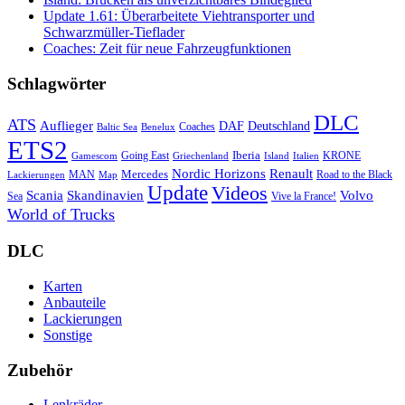
Update 1.61: Überarbeitete Viehtransporter und
Schwarzmüller-Tieflader
Coaches: Zeit für neue Fahrzeugfunktionen
Schlagwörter
DLC
ATS
Auflieger
Deutschland
DAF
Coaches
Baltic Sea
Benelux
ETS2
Iberia
Going East
KRONE
Gamescom
Griechenland
Italien
Island
Nordic Horizons
Renault
Mercedes
MAN
Road to the Black
Lackierungen
Map
Update
Videos
Skandinavien
Volvo
Scania
Sea
Vive la France!
World of Trucks
DLC
Karten
Anbauteile
Lackierungen
Sonstige
Zubehör
Lenkräder