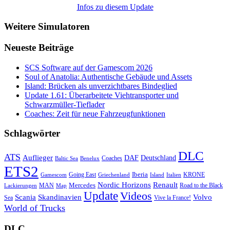
Infos zu diesem Update
Weitere Simulatoren
Neueste Beiträge
SCS Software auf der Gamescom 2026
Soul of Anatolia: Authentische Gebäude und Assets
Island: Brücken als unverzichtbares Bindeglied
Update 1.61: Überarbeitete Viehtransporter und
Schwarzmüller-Tieflader
Coaches: Zeit für neue Fahrzeugfunktionen
Schlagwörter
DLC
ATS
Auflieger
Deutschland
DAF
Coaches
Baltic Sea
Benelux
ETS2
Iberia
Going East
KRONE
Gamescom
Griechenland
Italien
Island
Nordic Horizons
Renault
Mercedes
MAN
Road to the Black
Lackierungen
Map
Update
Videos
Skandinavien
Volvo
Scania
Sea
Vive la France!
World of Trucks
DLC